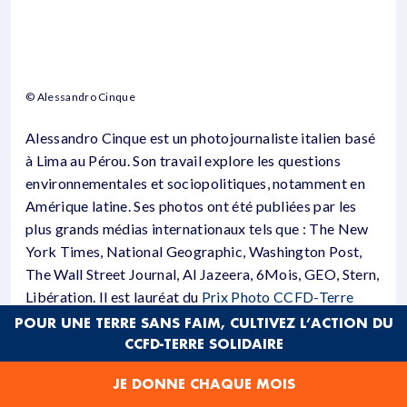
© Alessandro Cinque
Alessandro Cinque est un photojournaliste italien basé
à Lima au Pérou. Son travail explore les questions
environnementales et sociopolitiques, notamment en
Amérique latine. Ses photos ont été publiées par les
plus grands médias internationaux tels que : The New
York Times, National Geographic, Washington Post,
The Wall Street Journal, Al Jazeera, 6Mois, GEO, Stern,
Libération. Il est lauréat du
Prix Photo CCFD-Terre
Solidaire 2023-2024
.
POUR UNE TERRE SANS FAIM, CULTIVEZ L’ACTION DU
CCFD-TERRE SOLIDAIRE
CE PRIX A ÉTÉ POUR MOI PLUS QU’UN
JE DONNE CHAQUE MOIS
SOUTIEN : UN SEUIL FRANCHI. IL M’A OUVERT