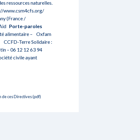
des ressources naturelles.
://www.csm4cfs.org/
ny (France /
 Aid
Porte-paroles
eté alimentaire – Oxfam
 CCFD-Terre Solidaire :
tin – 06 12 12 63 94
ciété civile ayant
n de ces Directives (pdf)