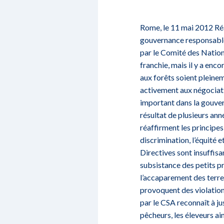
Rome, le 11 mai 2012 Réa
gouvernance responsable d
par le Comité des Nation
franchie, mais il y a enco
aux forêts soient pleinem
activement aux négociati
important dans la gouvern
résultat de plusieurs ann
réaffirment les principe
discrimination, l’équité 
Directives sont insuffisan
subsistance des petits p
l’accaparement des terres
provoquent des violation
par le CSA reconnaît à ju
pêcheurs, les éleveurs ai