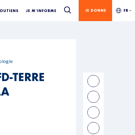
JE DONNE
FR
SOUTIENS
JE M’INFORME
ologie
D-TERRE
LA