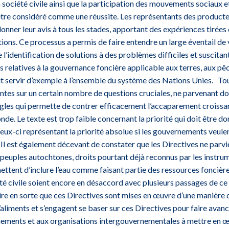
 société civile ainsi que la participation des mouvements sociaux e
t être considéré comme une réussite. Les représentants des producte
 donner leur avis à tous les stades, apportant des expériences tirées 
ions. Ce processus a permis de faire entendre un large éventail de 
e l’identification de solutions à des problèmes difficiles et suscit
 relatives à la gouvernance foncière applicable aux terres, aux pêc
it servir d’exemple à l’ensemble du système des Nations Unies. Tout
antes sur un certain nombre de questions cruciales, ne parvenant do
gles qui permette de contrer efficacement l’accaparement croissa
onde. Le texte est trop faible concernant la priorité qui doit être 
eux-ci représentant la priorité absolue si les gouvernements veulen
l est également décevant de constater que les Directives ne parvi
 peuples autochtones, droits pourtant déjà reconnus par les instru
mettent d’inclure l’eau comme faisant partie des ressources foncièr
té civile soient encore en désaccord avec plusieurs passages de ce 
ire en sorte que ces Directives sont mises en œuvre d’une manière q
aliments et s’engagent se baser sur ces Directives pour faire avanc
ements et aux organisations intergouvernementales à mettre en œu