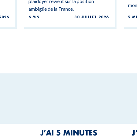
plaidoyer revient sur la position
mond
ambigüe de la France.
2026
6 MN
30 JUILLET 2026
5 M
J’AI 5 MINUTES
J