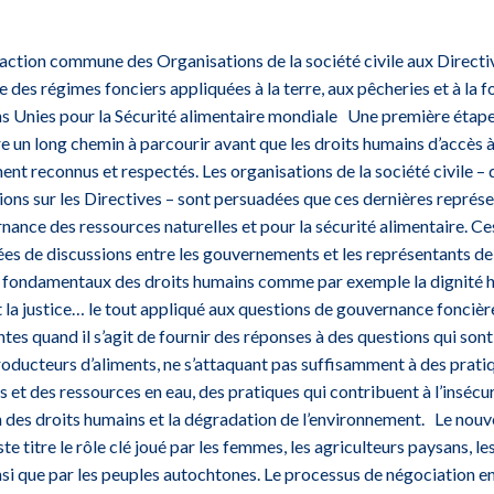
ction commune des Organisations de la société civile aux Directi
es régimes fonciers appliquées à la terre, aux pêcheries et à la fo
s Unies pour la Sécurité alimentaire mondiale Une première étape 
re un long chemin à parcourir avant que les droits humains d’accès à 
ent reconnus et respectés. Les organisations de la société civile – 
ons sur les Directives – sont persuadées que ces dernières représ
ance des ressources naturelles et pour la sécurité alimentaire. Ces
ées de discussions entre les gouvernements et les représentants de l
s fondamentaux des droits humains comme par exemple la dignité h
et la justice… le tout appliqué aux questions de gouvernance fonciè
tes quand il s’agit de fournir des réponses à des questions qui sont 
roducteurs d’aliments, ne s’attaquant pas suffisamment à des pra
 et des ressources en eau, des pratiques qui contribuent à l’insécur
 des droits humains et la dégradation de l’environnement. Le nou
ste titre le rôle clé joué par les femmes, les agriculteurs paysans,
nsi que par les peuples autochtones. Le processus de négociation en