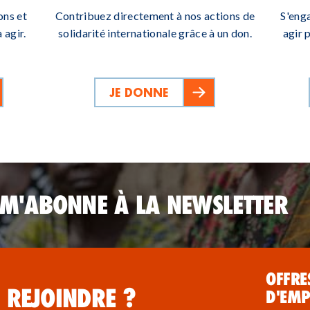
ons et
Contribuez directement à nos actions de
S'eng
 agir.
solidarité internationale grâce à un don.
agir 
JE DONNE
 M'ABONNE À LA NEWSLETTER
OFFRE
 REJOINDRE ?
D'EMP