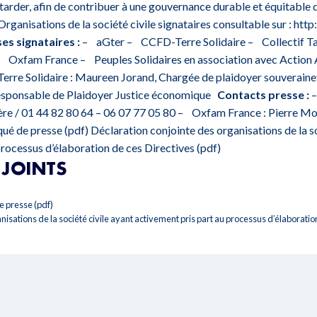
tarder, afin de contribuer à une gouvernance durable et équitable 
rganisations de la société civile signataires consultable sur :
http
es signataires :
– aGter – CCFD-Terre Solidaire – Collectif Ta
xfam France – Peuples Solidaires en association avec Action
re Solidaire : Maureen Jorand, Chargée de plaidoyer souverain
Responsable de Plaidoyer Justice économique
Contacts presse :
–
ère / 01 44 82 80 64 – 06 07 77 05 80 – Oxfam France : Pierre Mo
ué de presse (pdf)
Déclaration conjointe des organisations de la so
processus d’élaboration de ces Directives (pdf)
JOINTS
 presse (pdf)
isations de la société civile ayant activement pris part au processus d’élaboratio