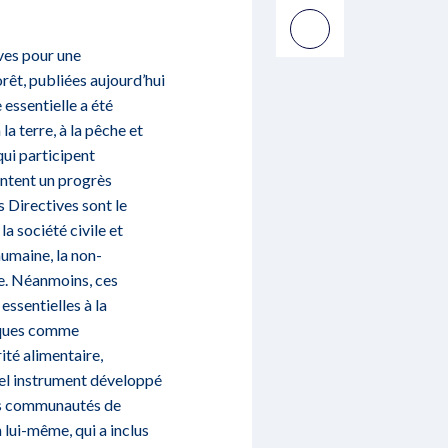
ves pour une
rêt, publiées aujourd’hui
essentielle a été
la terre, à la pêche et
qui participent
entent un progrès
 Directives sont le
a société civile et
umaine, la non-
re. Néanmoins, ces
essentielles à la
tiques comme
ité alimentaire,
vel instrument développé
 les communautés de
 lui-même, qui a inclus