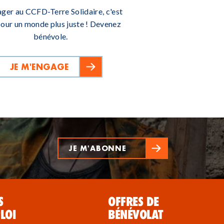
ager au CCFD-Terre Solidaire, c'est
pour un monde plus juste ! Devenez
bénévole.
JE M'ENGAGE
JE M'ABONNE
S
OFFRES DE
LOI
BÉNÉVOLAT