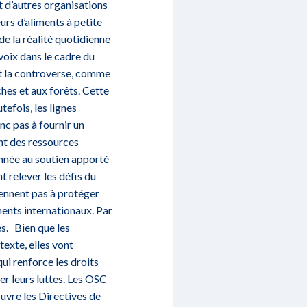
t d’autres organisations
urs d’aliments à petite
de la réalité quotidienne
voix dans le cadre du
ant la controverse, comme
hes et aux forêts. Cette
efois, les lignes
nc pas à fournir un
nt des ressources
donnée au soutien apporté
t relever les défis du
ennent pas à protéger
ments internationaux. Par
es. Bien que les
texte, elles vont
ui renforce les droits
er leurs luttes. Les OSC
vre les Directives de