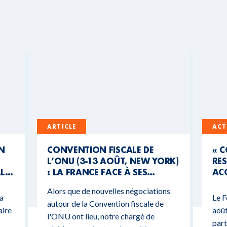
ARTICLE
ACT
UN
CONVENTION FISCALE DE
« 
L’ONU (3-13 AOÛT, NEW YORK)
RES
AL
: LA FRANCE FACE À SES
ACC
CONTRADICTIONS
MO
Alors que de nouvelles négociations
BUDGÉTAIRES
 a
Le F
autour de la Convention fiscale de
aire
août
l'ONU ont lieu, notre chargé de
part