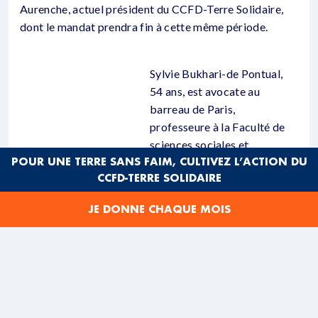
Aurenche, actuel président du CCFD-Terre Solidaire,
dont le mandat prendra fin à cette même période.
Sylvie Bukhari-de Pontual,
54 ans, est avocate au
barreau de Paris,
professeure à la Faculté de
sciences sociales et
POUR UNE TERRE SANS FAIM, CULTIVEZ L’ACTION DU
économiques de l’Institut
CCFD-TERRE SOLIDAIRE
catholique de Paris et
présidente de la FIACAT
JE DONNE CHAQUE MOIS
(Fédération Internationale de
l’Action des Chrétiens pour
l’Abolition de la Torture)
jusqu’en juin 2016.
Personnalité très engagée dans la défense des droits
humains, elle fait partie de Justice et Paix-France, de