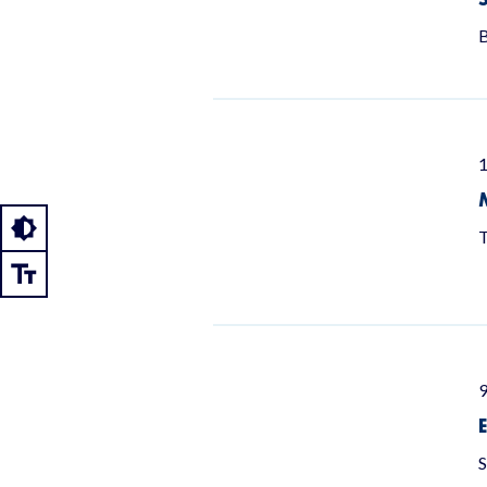
B
1
T
9
S