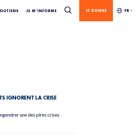
JE DONNE
FR
SOUTIENS
JE M’INFORME
ATS IGNORENT LA CRISE
gendrer une des pires crises