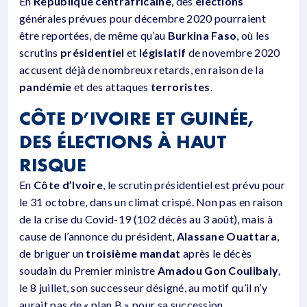
En
République centrafricaine
, des
élections
générales prévues pour décembre 2020 pourraient
être reportées, de même qu’au
Burkina Faso
, où les
scrutins
présidentiel
et
législatif
de novembre 2020
accusent déjà de nombreux retards, en raison de la
pandémie
et des attaques
terroristes
.
CÔTE D’IVOIRE ET GUINÉE,
DES ÉLECTIONS À HAUT
RISQUE
En
Côte d’Ivoire
, le scrutin présidentiel est prévu pour
le 31 octobre, dans un climat crispé. Non pas en raison
de la crise du Covid-19 (102 décès au 3 août), mais à
cause de l’annonce du président,
Alassane Ouattara
,
de briguer un
troisième mandat
après le décès
soudain du Premier ministre
Amadou Gon Coulibaly
,
le 8 juillet, son successeur désigné, au motif qu’il n’y
aurait pas de « plan B » pour sa succession.