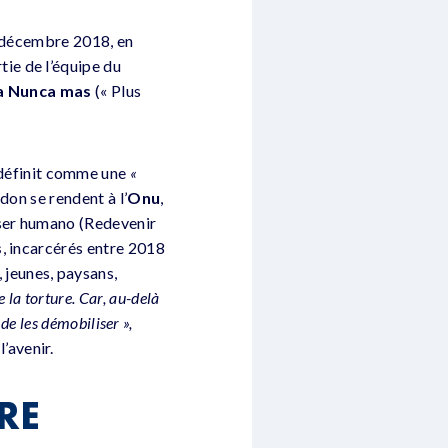
 décembre 2018, en
tie de l’équipe du
a Nunca mas
(« Plus
 définit comme une
«
on se rendent à l’
Onu
,
 ser humano (Redevenir
s
, incarcérés entre 2018
jeunes, paysans,
 la torture. Car, au-delà
de les démobiliser »,
l’avenir.
RE