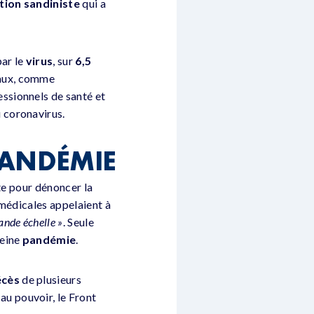
tion
sandiniste
qui a
ar le
virus
, sur
6,5
aux, comme
essionnels de santé et
 coronavirus.
PANDÉMIE
te pour dénoncer la
 médicales appelaient à
ande échelle »
. Seule
leine
pandémie
.
écès
de plusieurs
 au pouvoir, le Front