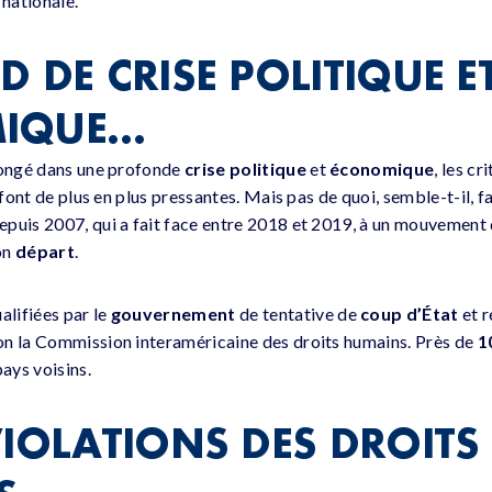
 nationale.
 DE CRISE POLITIQUE E
IQUE…
plongé dans une profonde
crise
politique
et
économique
, les cr
 font de plus en plus pressantes. Mais pas de quoi, semble-t-il, fai
epuis 2007, qui a fait face entre 2018 et 2019, à un mouvement
on
départ
.
alifiées par le
gouvernement
de tentative de
coup d’État
et 
on la Commission interaméricaine des droits humains. Près de
1
ays voisins.
VIOLATIONS DES DROITS