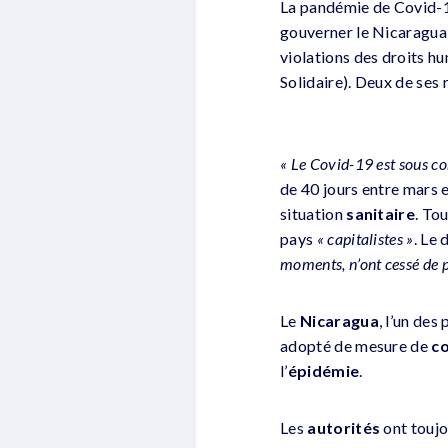
La pandémie de Covid-19
gouverner le Nicaragua 
violations des droits h
Solidaire). Deux de ses
« Le Covid-19 est sous co
de 40 jours entre mars et
situation
sanitaire
. To
pays
« capitalistes »
. Le 
moments, n’ont cessé de 
Le
Nicaragua
, l’un des
adopté de mesure de
c
l’
épidémie
.
Les
autorités
ont toujou