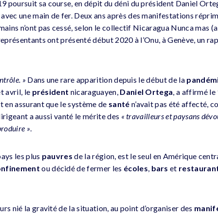
 poursuit sa course, en dépit du déni du président Daniel Orteg
avec une main de fer. Deux ans après des manifestations réprimé
umains n’ont pas cessé, selon le collectif Nicaragua Nunca mas (
 représentants ont présenté début 2020 à l’Onu, à Genève, un ra
ntrôle. »
Dans une rare apparition depuis le début de la
pandém
 avril, le
président
nicaraguayen,
Daniel Ortega
, a affirmé le 
ut en assurant que le système de
santé
n’avait pas été affecté, 
dirigeant a aussi vanté le mérite des
« travailleurs et paysans dévou
produire »
.
 pays les plus
pauvres
de la région, est le seul en Amérique centr
onfinement
ou décidé de fermer les
écoles
,
bars
et
restauran
rs nié la gravité de la situation, au point d’organiser des
manif