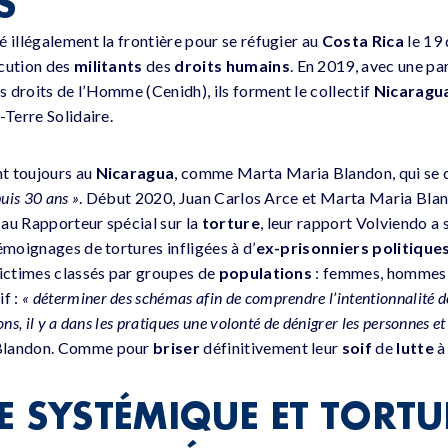
S
 illégalement la frontière pour se réfugier au
Costa Rica
le 19
écution des
militants
des
droits humains
. En 2019, avec une par
 droits de l’Homme (Cenidh), ils forment le collectif
Nicaragu
-Terre Solidaire.
t toujours au
Nicaragua
, comme Marta Maria Blandon, qui se
puis 30 ans »
. Début 2020, Juan Carlos Arce et Marta Maria Bland
au Rapporteur spécial sur la
torture
, leur rapport Volviendo a
moignages de tortures infligées à d’
ex-prisonniers politique
victimes classés par groupes de
populations
: femmes, hommes, 
f :
« déterminer des schémas afin de comprendre l’intentionnalité de
ns, il y a dans les pratiques une volonté de dénigrer les personnes et 
 Blandon. Comme pour
briser
définitivement leur
soif
de
lutte
à 
E SYSTÉMIQUE ET TORTU