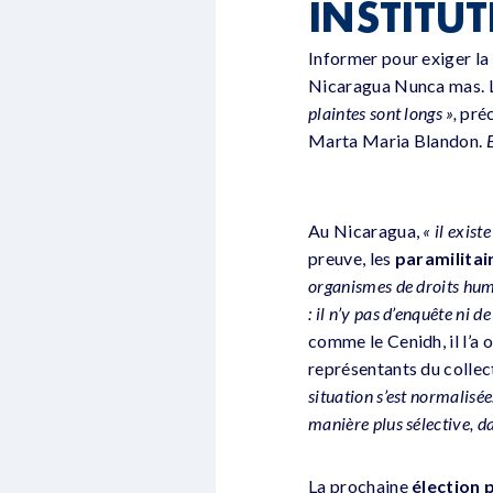
INSTITU
Informer pour exiger la
Nicaragua Nunca mas. Le
plaintes sont longs »,
préc
Marta Maria Blandon.
Au Nicaragua,
« il exist
preuve, les
paramilitai
organismes de droits huma
: il n’y pas d’enquête ni d
comme le Cenidh, il l’a
représentants du collect
situation s’est normalisée
manière plus sélective, da
La prochaine
élection 