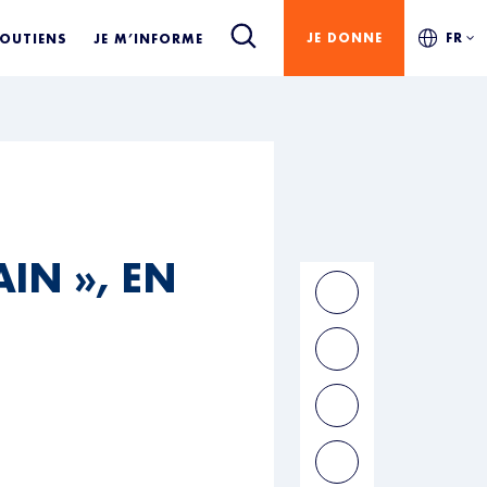
JE DONNE
FR
SOUTIENS
JE M’INFORME
IN », EN