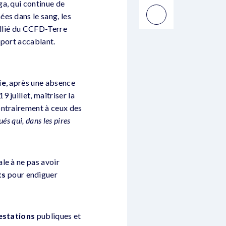
a, qui continue de
es dans le sang, les
allié du CCFD-Terre
pport accablant.
ie
, après une absence
19 juillet, maîtriser la
contrairement à ceux des
és qui, dans les pires
ale à ne pas avoir
ts
pour endiguer
estations
publiques et