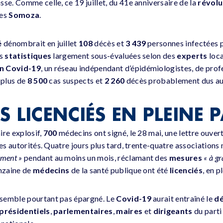
se. Comme celle, ce 19 juillet, du 41e anniversaire de la
révolu
es
Somoza
.
é
dénombrait en juillet
108
décès et
3 439
personnes infectées p
es
statistiques
largement sous-évaluées selon des
experts
loc
n Covid-19
, un réseau indépendant d’épidémiologistes, de prof
 plus de
8 500
cas suspects et
2 260
décès probablement dus au
S LICENCIÉS EN PLEINE 
ire explosif,
700
médecins ont signé, le 28 mai, une lettre ouver
es autorités. Quatre jours plus tard, trente-quatre associations
ement »
pendant au moins un mois, réclamant des
mesures
« à gr
inzaine de
médecins
de la santé publique ont été
licenciés
, en p
semble pourtant pas épargné. Le
Covid-19
aurait entraîné le
d
 présidentiels
,
parlementaires
,
maires
et
dirigeants
du parti