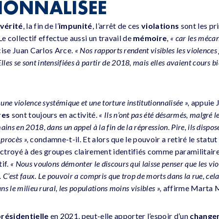
TIONNALISÉE
vérité
, la fin de l’
impunité
, l’arrêt de ces
violations
sont les pr
 collectif effectue aussi un travail de
mémoire
,
« car les méca
ise Juan Carlos Arce.
« Nos rapports rendent visibles les violences
Elles se sont intensifiées à partir de 2018, mais elles avaient cours b
e une violence systémique et une torture institutionnalisée »,
appuie J
res
sont toujours en activité.
« Ils n’ont pas été désarmés, malgré
ins en 2018, dans un appel à la fin de la répression. Pire, ils dispos
e procès »,
condamne-t-il. Et alors que le pouvoir a retiré le statut
 octroyé à des groupes clairement identifiés comme paramilitaire
if.
« Nous voulons démonter le discours qui laisse penser que les vio
. C’est faux. Le pouvoir a compris que trop de morts dans la rue, cela 
ns le milieu rural, les populations moins visibles »,
affirme Marta M
présidentielle
en 2021, peut-elle apporter l’espoir d’un
change