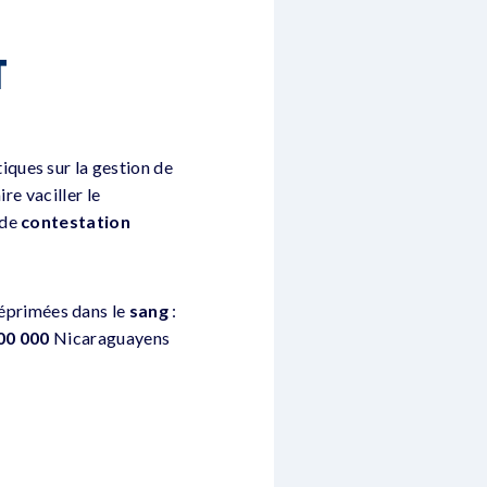
T
itiques sur la gestion de
re vaciller le
 de
contestation
réprimées dans le
sang
:
00 000
Nicaraguayens