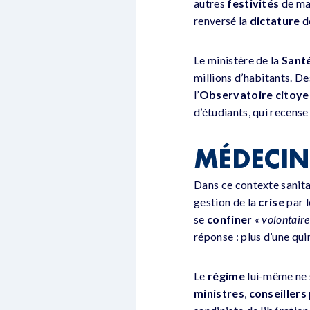
autres
festivités
de mas
renversé la
dictature
d
Le ministère de la
Sant
millions d’habitants. D
l’
Observatoire citoye
d’étudiants, qui recense
MÉDECIN
Dans ce contexte sanita
gestion de la
crise
par l
se
confiner
« volontair
réponse : plus d’une qu
Le
régime
lui-même ne 
ministres
,
conseillers