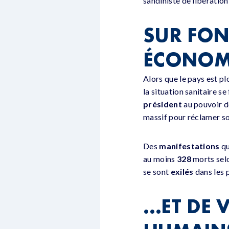
sandiniste de libération
SUR FOND
ÉCONOM
Alors que le pays est 
la situation sanitaire se
président
au pouvoir d
massif pour réclamer s
Des
manifestations
qu
au moins
328
morts sel
se sont
exilés
dans les p
…ET DE 