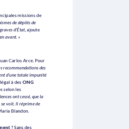
incipales missions de
nismes de dépôts de
 graves d’État,
ajoute
ien avant. »
uan Carlos Arce. Pour
 les recommandations des
ent d’une totale impunité
 légal à des
ONG
s selon les
lences ont cessé, que la
se voit. Il réprime de
aria Blandon.
ment
? Sans des