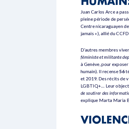
HUMAIN
Juan Carlos Arce a passé
pleine période de pers
Centre nicaraguayen des
jamais »), allié du CCFD
D’autres membres viven
féministe et militante de
à Genève, pour exposer 
humain). Il recense
56
té
et 2019. Des récits de 
LGBTIQ+… Leur objecti
de soutirer des informatio
explique Marta Maria
VIOLENC