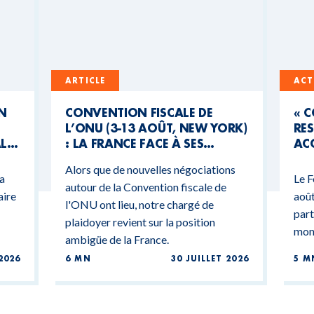
ARTICLE
ACT
UN
CONVENTION FISCALE DE
« 
L’ONU (3-13 AOÛT, NEW YORK)
RES
AL
: LA FRANCE FACE À SES
ACC
CONTRADICTIONS
MO
Alors que de nouvelles négociations
BUDGÉTAIRES
 a
Le F
autour de la Convention fiscale de
aire
août
l'ONU ont lieu, notre chargé de
part
plaidoyer revient sur la position
mond
ambigüe de la France.
2026
6 MN
30 JUILLET 2026
5 M