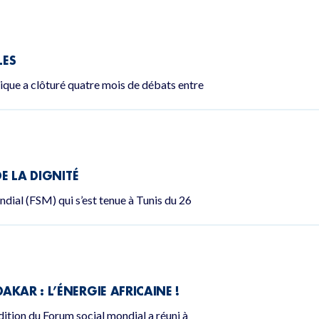
LES
lique a clôturé quatre mois de débats entre
DE LA DIGNITÉ
dial (FSM) qui s’est tenue à Tunis du 26
KAR : L’ÉNERGIE AFRICAINE !
dition du Forum social mondial a réuni à