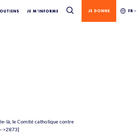
JE DONNE
FR
SOUTIENS
JE M’INFORME
née-là, le Comité catholique contre
te->2873]