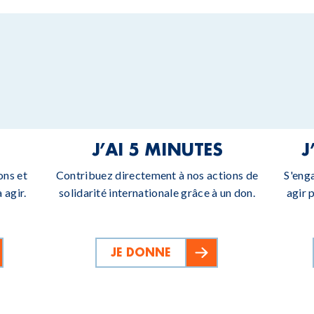
J’AI 5 MINUTES
J
ons et
Contribuez directement à nos actions de
S'eng
 agir.
solidarité internationale grâce à un don.
agir 
JE DONNE