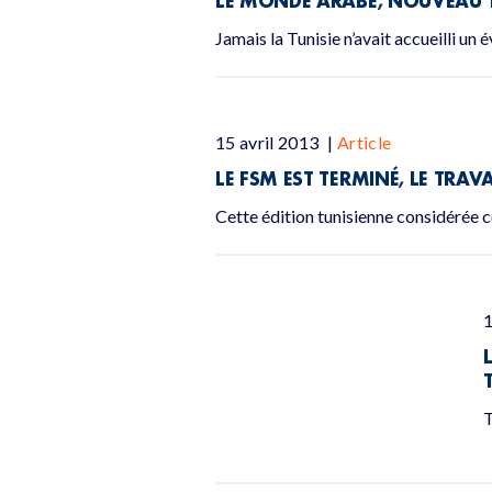
LE MONDE ARABE, NOUVEAU T
Jamais la Tunisie n’avait accueilli u
15 avril 2013
|
Article
LE FSM EST TERMINÉ, LE TRA
Cette édition tunisienne considérée c
1
T