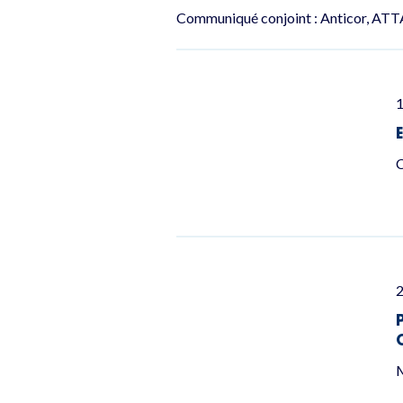
Communiqué conjoint : Anticor, ATTA
C
2
M