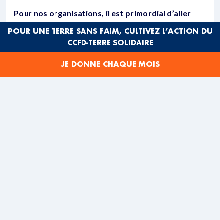
Pour nos organisations, il est primordial d’aller
vers une suppression de cette exception française
POUR UNE TERRE SANS FAIM, CULTIVEZ L’ACTION DU
qui institue une justice à deux vitesses et une
CCFD-TERRE SOLIDAIRE
impunité pour les fraudes fiscales les plus graves.
Le récent rapport de la mission d’information
JE DONNE CHAQUE MOIS
parlementaire a présenté plusieurs recommandations
en ce sens, sur lesquelles les parlementaires doivent
s’appuyer. Pour une réelle ouverture du « verrou de
Bercy », les parlementaires doivent impérativement
introduire ces trois dispositions :
– inscrire dans loi des critères d’examen du dossier par
la justice, non cumulatifs, sur les droits éludés et le
caractère aggravant de la fraude
– garantir un examen conjoint par l’administration
fiscale et la justice des dossiers ainsi sélectionnés, en
laissant le dernier mot au Parquet
– permettre à la justice de s’autosaisir pour les cas