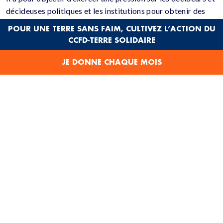
décideuses politiques et les institutions pour obtenir des
changements au niveau français, européen et international
POUR UNE TERRE SANS FAIM, CULTIVEZ L’ACTION DU
(modifications législatives ou de politiques publiques,
CCFD-TERRE SOLIDAIRE
outils de régulation pour garantir le respect des lois,
respect / promotion de nouveaux cadres législatifs et
JE DONNE CHAQUE MOIS
politiques).
Le plaidoyer au CCFD – Terre solidaire a également pour
objectifs de résister à la régression des droits et d’influer
sur la politique étrangère française et européenne dans le
sens des intérêts portés par nos partenaires des
organisations des sociétés civiles au Sud.
En effet, le CCFD – Terre solidaire mène ce plaidoyer en
dialogue avec ses partenaires et au sein de collectifs d’alliés
français, européens et internationaux.
La grande majorité de nos partenaires se sont également
dotés de ce moyen pour influencer les politiques publiques
à l’échelle de leur pays, à l’échelle régionale (ex : CEDEAO)
et continentale (Union Africaine).