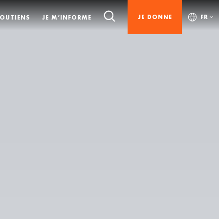
JE DONNE
FR
SOUTIENS
JE M’INFORME