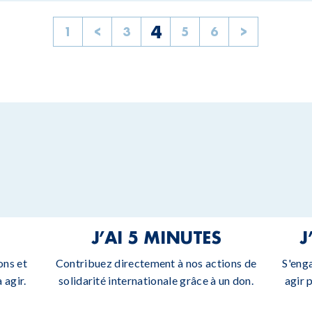
4
1
<
3
5
6
>
J’AI 5 MINUTES
J
ons et
Contribuez directement à nos actions de
S'eng
 agir.
solidarité internationale grâce à un don.
agir 