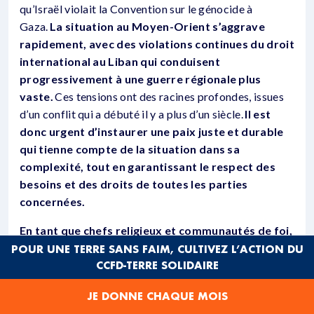
qu’Israël violait la Convention sur le génocide à
Gaza.
La situation au Moyen-Orient s’aggrave
rapidement, avec des violations continues du droit
international au Liban qui conduisent
progressivement à une guerre régionale plus
vaste.
Ces tensions ont des racines profondes, issues
d’un conflit qui a débuté il y a plus d’un siècle.
Il est
donc urgent d’instaurer une paix juste et durable
qui tienne compte de la situation dans sa
complexité, tout en garantissant le respect des
besoins et des droits de toutes les parties
concernées.
En tant que chefs religieux et communautés de foi,
nous avons un rôle essentiel à jouer dans la
POUR UNE TERRE SANS FAIM, CULTIVEZ L’ACTION DU
CCFD-TERRE SOLIDAIRE
prévention des atrocités et dans la défense d’une
paix durable en Terre Sainte.
De plus, c’est
JE DONNE CHAQUE MOIS
notre
responsabilité morale
pour défendre les