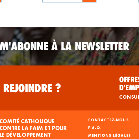
 M'ABONNE À LA NEWSLETTER
OFFRE
 REJOINDRE ?
D'EMP
CONSU
COMITÉ CATHOLIQUE
CONTACTEZ-NOUS
CONTRE LA FAIM ET POUR
F.A.Q.
LE DÉVELOPPEMENT
MENTIONS LÉGALES