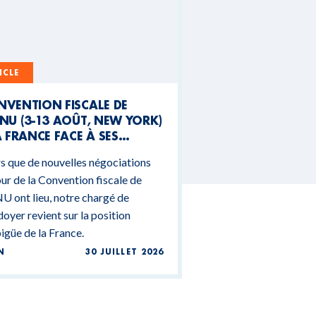
ICLE
NVENTION FISCALE DE
NU (3-13 AOÛT, NEW YORK)
A FRANCE FACE À SES
NTRADICTIONS
s que de nouvelles négociations
DGÉTAIRES
ur de la Convention fiscale de
U ont lieu, notre chargé de
doyer revient sur la position
güe de la France.
N
30 JUILLET 2026