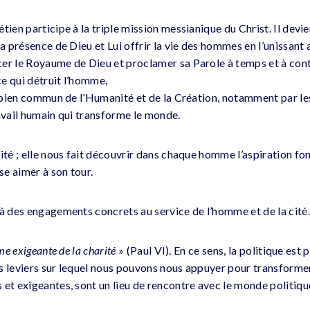
tien participe à la triple mission messianique du Christ. Il devie
la présence de Dieu et Lui offrir la vie des hommes en l’unissant 
er le Royaume de Dieu et proclamer sa Parole à temps et à con
e qui détruit l’homme,
u bien commun de l’Humanité et de la Création, notamment par les
ravail humain qui transforme le monde.
rité ; elle nous fait découvrir dans chaque homme l’aspiration f
sse aimer à son tour.
 à des engagements concrets au service de l’homme et de la cité.
me exigeante de la charité
» (Paul VI). En ce sens, la politique es
des leviers sur lequel nous pouvons nous appuyer pour transforme
 et exigeantes, sont un lieu de rencontre avec le monde politiqu