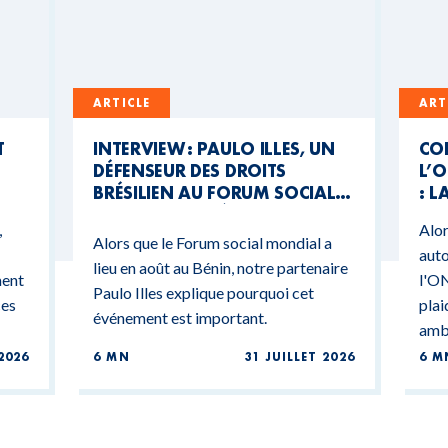
ARTICLE
ART
T
INTERVIEW : PAULO ILLES, UN
CO
DÉFENSEUR DES DROITS
L’O
BRÉSILIEN AU FORUM SOCIAL
: L
MONDIAL DU BÉNIN
CO
,
Alor
BU
Alors que le Forum social mondial a
auto
lieu en août au Bénin, notre partenaire
ment
l'ON
Paulo Illes explique pourquoi cet
ces
plai
événement est important.
ambi
2026
6 MN
31 JUILLET 2026
6 M