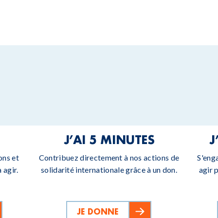
J’AI 5 MINUTES
J
ons et
Contribuez directement à nos actions de
S'eng
 agir.
solidarité internationale grâce à un don.
agir 
JE DONNE