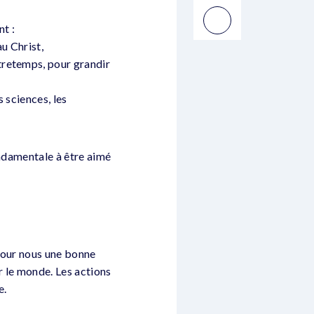
nt :
au Christ,
tretemps, pour grandir
 sciences, les
ondamentale à être aimé
t pour nous une bonne
r le monde. Les actions
e.