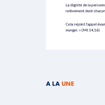
La dignité de la personn
relèvement dont chacun 
Cela rejoint l’appel éva
manger.
» (Mt 14,16)
A LA
UNE