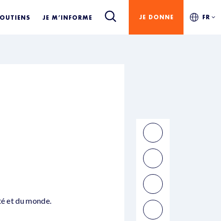
JE DONNE
FR
SOUTIENS
JE M’INFORME
té et du monde.