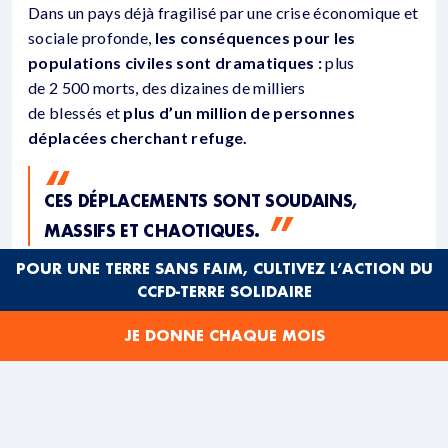
Dans un pays déjà fragilisé par une crise économique et
sociale profonde,
les conséquences pour les
populations civiles sont dramatiques :
plus
de 2 500 morts, des dizaines de milliers
de blessés et
plus d’un million de personnes
déplacées cherchant refuge.
CES DÉPLACEMENTS SONT SOUDAINS,
MASSIFS ET CHAOTIQUES.
POUR UNE TERRE SANS FAIM, CULTIVEZ L’ACTION DU
Pour eux,
tout manque : nourriture, matériel de
CCFD-TERRE SOLIDAIRE
couchage, produits d’hygiène, accès à l’eau…
Dans
ce contexte extrêmement difficile, n
os
JE DONNE CHAQUE MOIS
organisations partenaires de longue
date sont pleinement mobilisés et ont besoin de
vous
pour déployer leurs actions d’urgence.