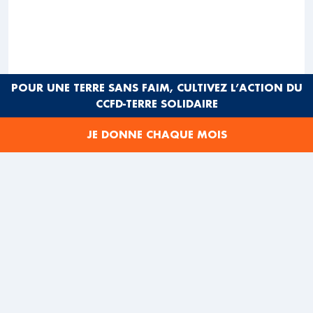
POUR UNE TERRE SANS FAIM, CULTIVEZ L’ACTION DU
CCFD-TERRE SOLIDAIRE
JE DONNE CHAQUE MOIS
En cette fin de journée, les
volontaires sont toujours à pied
d’œuvre. La distribution des repas
se termine mais il faut encore trier,
compter et ranger les dons reçus.