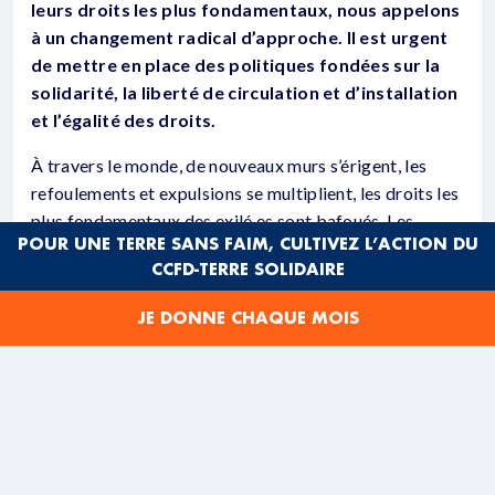
leurs droits les plus fondamentaux, nous appelons
à un changement radical d’approche. Il est urgent
de mettre en place des politiques fondées sur la
solidarité, la liberté de circulation et d’installation
et l’égalité des droits.
À travers le monde, de nouveaux murs s’érigent, les
refoulements et expulsions se multiplient, les droits les
plus fondamentaux des exilé.es sont bafoués. Les
POUR UNE TERRE SANS FAIM, CULTIVEZ L’ACTION DU
restrictions de visas et la répression des migrations
CCFD-TERRE SOLIDAIRE
continuent de contraindre les personnes en exil à
emprunter des itinéraires toujours plus longs et
JE DONNE CHAQUE MOIS
dangereux, et de provoquer morts et disparitions le
long de ces routes, en mer comme en montagne et dans
le désert. L’année dernière a été l’année la plus
meurtrière jamais enregistrée pour les personnes en
mouvement [2]. Les politiques d’externalisation des
contrôles des frontières menées par les Etats