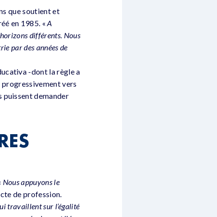
ns que soutient et
réé en 1985. «
A
’horizons différents. Nous
trie par des années de
cativa -dont la règle a
té progressivement vers
es puissent demander
RES
«
Nous appuyons le
ecte de profession.
 travaillent sur l’égalité