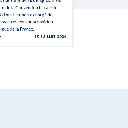
s que de nouvelles négociations
DGÉTAIRES
ur de la Convention fiscale de
U ont lieu, notre chargé de
doyer revient sur la position
güe de la France.
N
30 JUILLET 2026