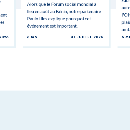
,
Alor
BU
Alors que le Forum social mondial a
auto
lieu en août au Bénin, notre partenaire
ment
l'ON
Paulo Illes explique pourquoi cet
ces
plai
événement est important.
ambi
2026
6 MN
31 JUILLET 2026
6 M