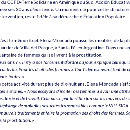
 du CCFD-Terre Solidaire en Amérique du Sud, Acción Educativa,
nnée ses 30 ans d’existence. Un moment clé pour cette structure 
ervention, reste fidèle à sa démarche d’Éducation Populaire.
c’est le même rituel. Elena Moncada pousse les meubles de la piè
quartier de Villa del Parque, à Santa Fé, en Argentine. Dans une
quantaine de femmes qui se livrent à la prostitution.
unions ? «
Il n’y a pas forcément d’ordre du jour, explique celle qui
n activité, Pour les droits des femmes ». Car l’idée est avant tout de 
our toutes. »
cette activité durant plus de dix-huit ans, Elena Moncada s’effo
es simples.
« Nous essayons d’inciter ces femmes à avoir une attitu
ns de vie et de travail. Cela passe par la réflexion sur les moyens de s
 dépistage de maladies sexuelles transmissibles comme le VIH-SIDA. L
 mauvais traitements et faire la promotion des droits des femmes. Sa
 la prostitution. »