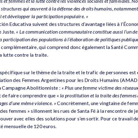
et femmes et la lutte contre les violences sociales et familiales. N
s structures qui œuvrent à la défense des droits humains, notamment
al et développer la participation populaire. »
ón Educativa suivent des structures d’avantage liées à l’Économ
e Juste.
« La communication communautaire constitue aussi l’un de n
participation des populations à l’élaboration de politiques publique
 et complémentaire, qui comprend donc également la Santé Comm
a lutte contre la traite.
spécifique sur le thème de la traite et le trafic de personnes e
sociation des Femmes Argentines pour les Droits Humains (AMAD
la Campagne Abolitionniste :
« Plus une femme victime des réseaux 
 de faire comprendre que «
la prostitution et la traite des femmes 
sages d’une même violence. »
Concrètement, une vingtaine de femm
s des femmes » sillonnent les rues de Santa Fé à la rencontre de j
uver avec elles des solutions pour s’en sortir. Pour ce travail de
té mensuelle de 120 euros.