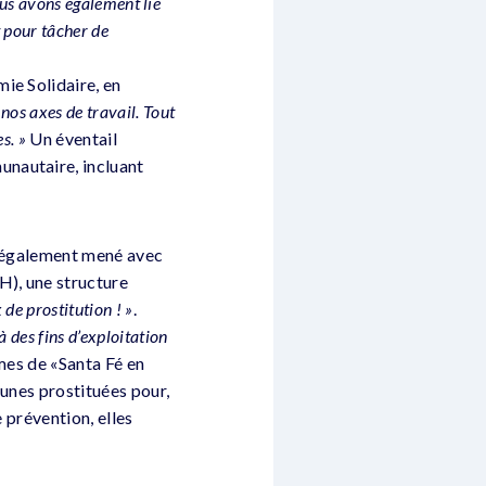
ous avons également lié
 pour tâcher de
ie Solidaire, en
os axes de travail. Tout
s. »
Un éventail
unautaire, incluant
st également mené avec
H), une structure
de prostitution ! »
.
à des fins d’exploitation
es de «Santa Fé en
eunes prostituées pour,
 prévention, elles