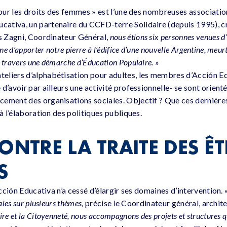
pour les droits des femmes » est l’une des nombreuses associatio
ativa, un partenaire du CCFD-terre Solidaire (depuis 1995), c
s Zagni, Coordinateur Général,
nous étions six personnes venues d
 d’apporter notre pierre à l’édifice d’une nouvelle Argentine, meur
 travers une démarche d’Éducation Populaire.
»
liers d’alphabétisation pour adultes, les membres d’Acción Edu
d’avoir par ailleurs une activité professionnelle- se sont orien
cement des organisations sociales. Objectif ? Que ces dernièr
 à l’élaboration des politiques publiques.
ONTRE LA TRAITE DES ÊT
S
 Acción Educativa n’a cessé d’élargir ses domaines d’intervention. 
ales sur plusieurs thèmes,
précise le Coordinateur général, archit
re et la Citoyenneté, nous accompagnons des projets et structures qui