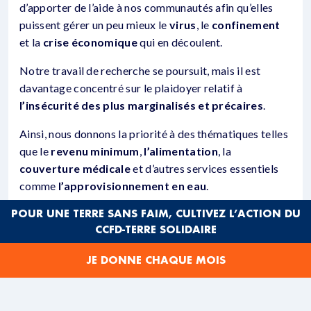
d’apporter de l’aide à nos communautés afin qu’elles
puissent gérer un peu mieux le
virus
, le
confinement
et la
crise économique
qui en découlent.
Notre travail de recherche se poursuit, mais il est
davantage concentré sur le plaidoyer relatif à
l’insécurité des plus marginalisés et précaires
.
Ainsi, nous donnons la priorité à des thématiques telles
que le
revenu minimum
,
l’alimentation
, la
couverture médicale
et d’autres services essentiels
comme
l’approvisionnement en eau
.
POUR UNE TERRE SANS FAIM, CULTIVEZ L’ACTION DU
Même dans les circonstances actuelles de
CCFD-TERRE SOLIDAIRE
confinement, nous agissons pour créer des
réseaux de
la société civile
en mesure de
répondre à la crise
.
JE DONNE CHAQUE MOIS