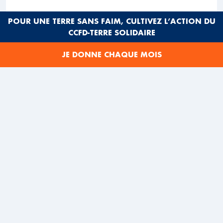
POUR UNE TERRE SANS FAIM, CULTIVEZ L’ACTION DU
CCFD-TERRE SOLIDAIRE
JE DONNE CHAQUE MOIS
Les villes visitées par Ismaël lors de son déplacement
UNE JOURNÉE À LA
DÉCOUVERTE D’UNE FERME