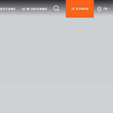
JE DONNE
FR
SOUTIENS
JE M’INFORME