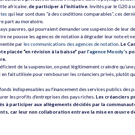
tte africaine,
de participer à l’initiative
. Invités par le G20 à 
tes
qui leur sont dues “à des conditions comparables”, ces dernie
e part au moratoire.
ays pauvres, qui pourraient demander une suspension de leur det
re ne pousse les agences de notation à dégrader leur note et ne 
imentée par
les communications des agences de notation
.
Le Ca
ote placée “en révision à la baisse” par
l’agence Moody’s
po
re.
éficient de la suspension, on peut légitimement craindre qu’une 
en fait utilisée pour rembourser les créanciers privés, plutôt qu
 fonds indispensables au financement des services publics des 
rer les profits d’entreprises des pays riches.
Les créanciers p
és à participer aux allègements décidés par la communauté 
ints, car leur non collaboration entrave la mise en œuvre d