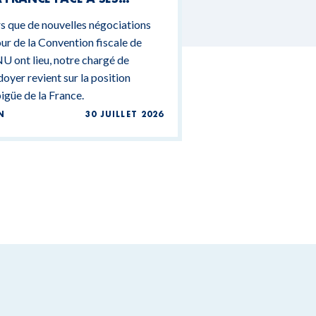
NTRADICTIONS
s que de nouvelles négociations
DGÉTAIRES
ur de la Convention fiscale de
U ont lieu, notre chargé de
doyer revient sur la position
güe de la France.
N
30 JUILLET 2026