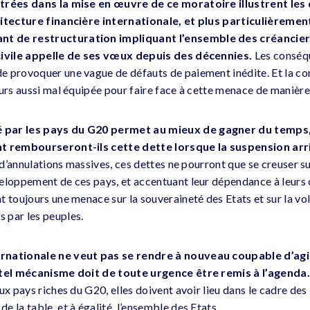
trées dans la mise en œuvre de ce moratoire illustrent les 
hitecture financière internationale, et plus particulièremen
 de restructuration impliquant l’ensemble des créanciers 
 civile appelle de ses vœux depuis des décennies.
Les conséq
e provoquer une vague de défauts de paiement inédite. Et la 
urs aussi mal équipée pour faire face à cette menace de manière 
 par les pays du G20 permet au mieux de gagner du temps
nt rembourseront-ils cette dette lorsque la suspension arr
t d’annulations massives, ces dettes ne pourront que se creuser su
eloppement de ces pays, et accentuant leur dépendance à leurs 
 toujours une menace sur la souveraineté des Etats et sur la vol
 par les peuples.
rnationale ne veut pas se rendre à nouveau coupable d’agi
 tel mécanisme doit de toute urgence être remis à l’agenda.
ux pays riches du G20, elles doivent avoir lieu dans le cadre des
 la table, et à égalité, l’ensemble des Etats.