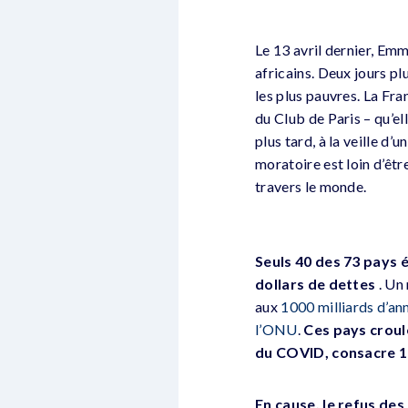
Le 13 avril dernier, Em
africains. Deux jours p
les plus pauvres. La Fra
du Club de Paris – qu’el
plus tard, à la veille d
moratoire est loin d’être
travers le monde.
Seuls 40 des 73 pays é
dollars de dettes
. Un
aux
1000 milliards d’an
l’ONU
.
Ces pays croule
du COVID, consacre 1
En cause, le refus des