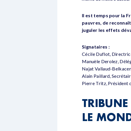
Il est temps pour la F
pauvres, de reconnaîtr
juguler les effets dév
Signataires :
Cécile Duflot, Directri
Manuèle Derolez, Délég
Najat Vallaud-Belkacem
Alain Paillard, Secrétai
Pierre Tritz, Président
TRIBUNE 
LE MON