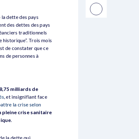
 la dette des pays
ent des dettes des pays
réanciers traditionnels
e historique”. Trois mois
est de constater que ce
ions de personnes à
8,75 milliards de
és
, et insignifiant face
ttre la crise selon
 pleine crise sanitaire
lique
.
de la dette qui