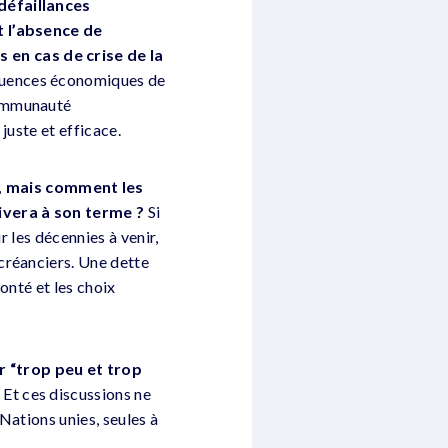
défaillances
t l’absence de
en cas de crise de la
uences économiques de
communauté
juste et efficace.
, mais comment les
ivera à son terme ?
Si
r les décennies à venir,
créanciers. Une dette
onté et les choix
r “trop peu et trop
Et ces discussions ne
 Nations unies, seules à