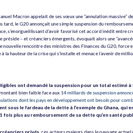
manuel Macron appelait de ses vœux une “annulation massive” de
lus tard, le G20 annonçait une simple suspension du remboursem
nce, s’enorgueillissant d’avoir favorisé cet accord inédit entre c
le préside – et créanciers émergents, évoquait alors une “avancé
’une nouvelle rencontre des ministres des Finances du G20, force 
 à la hauteur de la crise qui s’installe et menace l’avenir de mill
ligibles ont demandé la suspension pour un total estimé à 
 montant bien faible face aux
14 milliards de suspension annonc
nulations dont les pays en développement ont besoin pour comba
nt sous le fardeau de la dette à l’exemple du Ghana, qui en
1 fois plus au remboursement de sa dette qu’en santé pub
 créanciers privés
, ces acteurs majeurs dans le paysage actuel 