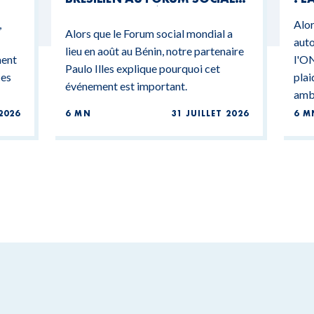
MONDIAL DU BÉNIN
CO
,
Alor
BU
Alors que le Forum social mondial a
auto
lieu en août au Bénin, notre partenaire
ment
l'ON
Paulo Illes explique pourquoi cet
ces
plai
événement est important.
ambi
2026
6 MN
31 JUILLET 2026
6 M