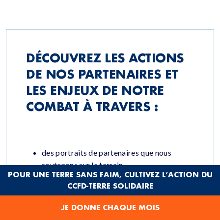
DÉCOUVREZ LES ACTIONS
DE NOS PARTENAIRES ET
LES ENJEUX DE NOTRE
COMBAT À TRAVERS :
des portraits de partenaires que nous
soutenons sur le terrain,
POUR UNE TERRE SANS FAIM, CULTIVEZ L’ACTION DU
des décryptages géographiques,
CCFD-TERRE SOLIDAIRE
des opinions pour mettre en relief un autre
regard sur l’actualité
JE DONNE CHAQUE MOIS