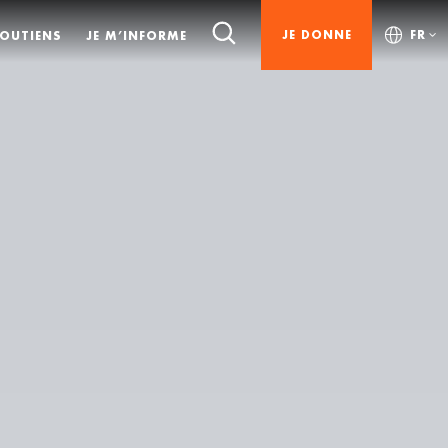
JE DONNE
FR
SOUTIENS
JE M’INFORME