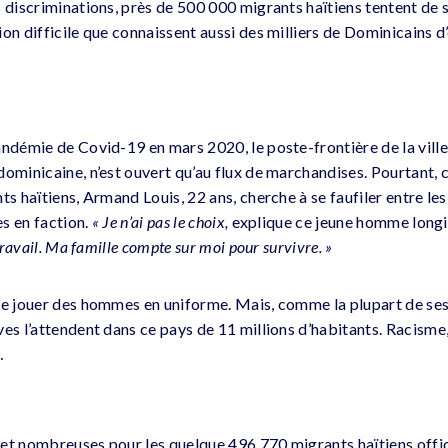
s discriminations, près de 500 000 migrants haïtiens tentent de
on difficile que connaissent aussi des milliers de Dominicains d
andémie de Covid-19 en mars 2020, le poste-frontière de la vill
dominicaine, n’est ouvert qu’au flux de marchandises. Pourtant,
ts haïtiens, Armand Louis, 22 ans, cherche à se faufiler entre l
es en faction.
« Je n’ai pas le choix,
explique ce jeune homme longi
 travail. Ma famille compte sur moi pour survivre. »
se jouer des hommes en uniforme. Mais, comme la plupart de ses 
es l’attendent dans ce pays de 11 millions d’habitants. Racisme,
…
et nombreuses pour les quelque 496 770 migrants haïtiens offi