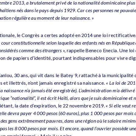
ptembre 2013, a brutalement privé de la nationalité dominicaine plu
haïtiens nés dans le pays depuis 1929. Car ces personnes ne pouvaie
uation régulière au moment de leur naissance. »
tionale, le Congrès a certes adopté en 2014 une loi rectificative
a cour constitutionnelle selon laquelle des enfants nés en Républiqu
considérés comme des étrangers »,
rappelle Beneco Enecia. Une loi
ion de papiers d’identité, pourtant indispensables pour vivre di
anlou, 30 ans, qui vit dans le Batey 9, rattaché à la municipalité 
 et illettrés, n’ont jamais enregistré sa naissance.
« La loi de 201
 naissance n’a jamais été enregistrée). L’administration m’a délivré 
ique “nationalité”, il est écrit Haïti, alors que je suis dominicaine et 
iétant, la date d’expiration, le 22 novembre 2019.
« Si elle veut r
elle devra payer 4 000 pesos (60 euros), plus 1 000 pesos par mois d
des gens extrêmement pauvres, dans une région où le salaire minim
pas les 8 000 pesos par mois. Et encore, quand l’ouvrier possède une 
 un emploi formel. »
Mais il y a pire.