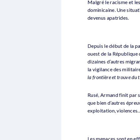
Malgré le racisme et le
dominicaine. Une situati
devenus apatrides.
Depuis le début de la p
ouest de la République 
dizaines d’autres migran
la vigilance des militair
la frontière et trouve du
Rusé, Armand finit par 
que bien d’autres épreuv
exploitation, violences
Les menaces sont en eff