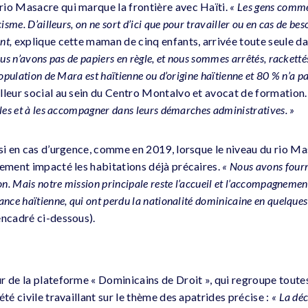
io Masacre qui marque la frontière avec Haïti.
« Les gens comme
isme. D’ailleurs, on ne sort d’ici que pour travailler ou en cas de bes
nt,
explique cette maman de cinq enfants, arrivée toute seule dan
ous n’avons pas de papiers en règle, et nous sommes arrêtés, racketté
population de Mara est haïtienne ou d’origine haïtienne et 80 % n’a pa
lleur social au sein du Centro Montalvo et avocat de formation
les et à les accompagner dans leurs démarches administratives. »
ssi en cas d’urgence, comme en 2019, lorsque le niveau du rio M
dement impacté les habitations déjà précaires.
« Nous avons fourni
on. Mais notre mission principale reste l’accueil et l’accompagneme
nce haïtienne, qui ont perdu la nationalité dominicaine en quelque
encadré ci-dessous).
r de la plateforme « Dominicains de Droit », qui regroupe tout
été civile travaillant sur le thème des apatrides précise :
« La déc