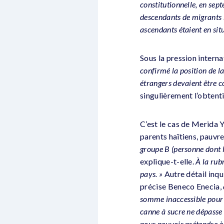
constitutionnelle, en se
descendants de migrants 
ascendants étaient en sit
Sous la pression interna
confirmé la position de l
étrangers devaient être 
singulièrement l’obtent
C’est le cas de Merida Y
parents haïtiens, pauvres
groupe B (personne dont la
explique-t-elle.
À la rubr
pays. »
Autre détail inqu
précise Beneco Enecia,
somme inaccessible pour 
canne à sucre ne dépasse 
pour pouvoir prétendre à