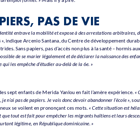
IERS, PAS DE VIE
dentité entrave la mobilité et expose à des arrestations arbitraires, 
 »,
indique Arcenio Santana, du Centre de développement dura
rides. Sans papiers, pas d’accès non plus à la santé – hormis au
mpossible de se marier légalement et de déclarer la naissance des enfa
e qui les empêche d’étudier au-delà de la 6e. »
 des sept enfants de Merida Yanlou en fait l’amère expérience.
« 
 je n’ai pas de papiers. Je vais donc devoir abandonner l’école »,
sou
mineux se voilent en prononçant ces mots.
« Cette situation est hé
t que tout est fait pour empêcher les migrants haïtiens et leurs desc
ourtant légitime, en République dominicaine. »