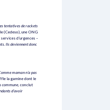
des tentatives de rackets
ble (Cedeso), une ONG
x services d’urgences –
nts. Ils deviennent donc
Comme maman n’a pas
ffle la gamine dont le
las commune,
conclut
endants d’avoir