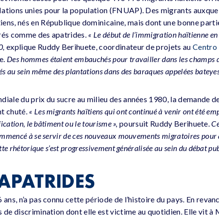
ations unies pour la population (FNUAP). Des migrants auxquels
iens, nés en République dominicaine, mais dont une bonne parti
érés comme des apatrides.
« Le début de l’immigration haïtienne e
0,
explique Ruddy Berihuete, coordinateur de projets au
Centro
e.
Des hommes étaient embauchés pour travailler dans les champs d
nés au sein même des plantations dans des baraques appelées bateyes
diale du prix du sucre au milieu des années 1980, la demande de 
nt chuté.
« Les migrants haïtiens qui ont continué à venir ont été em
fication, le bâtiment ou le tourisme »,
poursuit Ruddy Berihuete.
Ce
commencé à se servir de ces nouveaux mouvements migratoires pour at
tte rhétorique s’est progressivement généralisée au sein du débat publ
 APATRIDES
 ans, n’a pas connu cette période de l’histoire du pays. En reva
 de discrimination dont elle est victime au quotidien. Elle vit à 