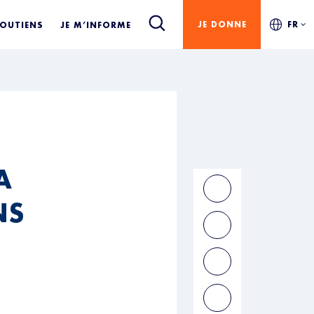
JE DONNE
FR
SOUTIENS
JE M’INFORME
A
NS