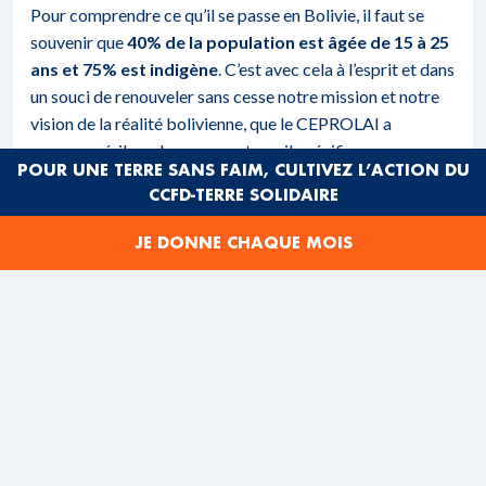
Pour comprendre ce qu’il se passe en Bolivie, il faut se
souvenir que
40% de la population est âgée de 15 à 25
ans et 75% est indigène
. C’est avec cela à l’esprit et dans
un souci de renouveler sans cesse notre mission et notre
vision de la réalité bolivienne, que le CEPROLAI a
commencé, il y a deux ans, un travail spécifique en
POUR UNE TERRE SANS FAIM, CULTIVEZ L’ACTION DU
direction des jeunes en milieu rural. Pas seulement en
CCFD-TERRE SOLIDAIRE
dispensant une formation politique et de participation
citoyenne, mais aussi à travers une formation théologique
JE DONNE CHAQUE MOIS
et d’éthique sociale. La première rencontre a donné lieu à
un travail coordonné avec la Pastorale de la jeunesse
rurale, qui a invité CEPROLAI à partager sur le thème «
Leadership communautaire, basé sur les valeurs
culturelles et chrétiennes. »
Les valeurs de l’être
La méthode de travail avec ces jeunes consiste à voir,
juger et agir. Les thèmes tournent autour des valeurs de