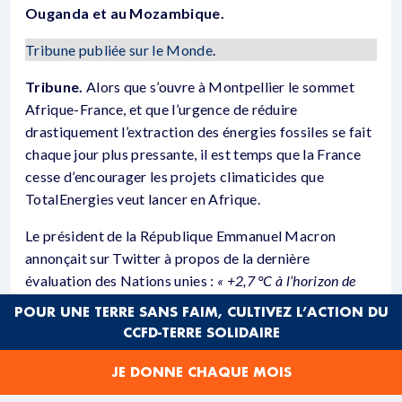
Ouganda et au Mozambique.
Tribune publiée sur le Monde
.
Tribune.
Alors que s’ouvre à Montpellier le sommet
Afrique-France, et que l’urgence de réduire
drastiquement l’extraction des énergies fossiles se fait
chaque jour plus pressante, il est temps que la France
cesse d’encourager les projets climaticides que
TotalEnergies veut lancer en Afrique.
Le président de la République Emmanuel Macron
annonçait sur Twitter à propos de la dernière
évaluation des Nations unies :
« +2,7 °C à l’horizon de
2100. Ce scénario est dramatique. »
Il n’y a pas de
POUR UNE TERRE SANS FAIM, CULTIVEZ L’ACTION DU
fatalité, ce scénario dépend avant tout des décisions
CCFD-TERRE SOLIDAIRE
qui seront prises dans les semaines et les mois à venir.
Or, la France s’apprête à entériner de nouvelles
JE DONNE CHAQUE MOIS
extractions fossiles qui, elles, vont s’avérer réellement