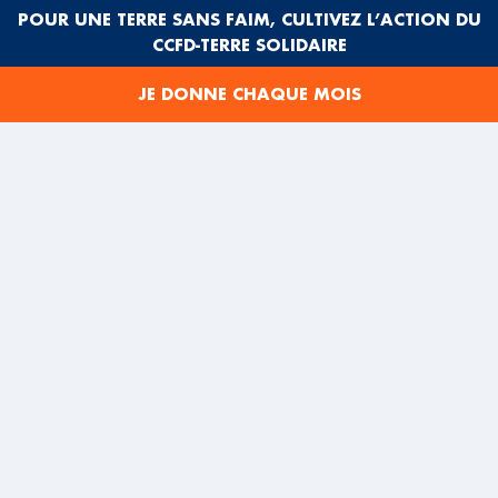
base de l’étude de différentes expériences de
POUR UNE TERRE SANS FAIM, CULTIVEZ L’ACTION DU
transitions dans plusieurs pays d’Afrique, le CSAPR
CCFD-TERRE SOLIDAIRE
plaide pour
« un dialogue national inclusif »
. Il plaide
aussi pour la fin du soutien français aux acteurs du coup
JE DONNE CHAQUE MOIS
d’état…
Un mois plus tard, cet engagement se poursuit par la
mise sur pied de « l’Observatoire citoyen de la
transition »
. L’observatoire rassemble une trentaine
d’organisations. Il est présidé par une figure de la
société civile, l’avocat Me Nodjitoloum Salomon,
ancien président de l’ACAT (Action des chrétiens pour
l’abolition de la torture) – Tchad.
Cette plateforme entend mener une veille citoyenne et
promouvoir une transition démocratique, l’état de droit
et un dialogue dans des conditions sereines.
L’observatoire s’adresse aussi à la communauté
internationale en demandant la mise en place rapide