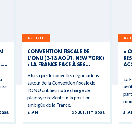
ARTICLE
ACT
UN
CONVENTION FISCALE DE
« 
L’ONU (3-13 AOÛT, NEW YORK)
RES
AL
: LA FRANCE FACE À SES
ACC
CONTRADICTIONS
MO
Alors que de nouvelles négociations
BUDGÉTAIRES
 a
Le F
autour de la Convention fiscale de
aire
août
l'ONU ont lieu, notre chargé de
part
plaidoyer revient sur la position
mond
ambigüe de la France.
2026
6 MN
30 JUILLET 2026
5 M