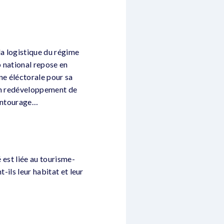
la logistique du régime
b national repose en
gne éléctorale pour sa
r un redéveloppement de
 entourage…
 est liée au tourisme-
-ils leur habitat et leur