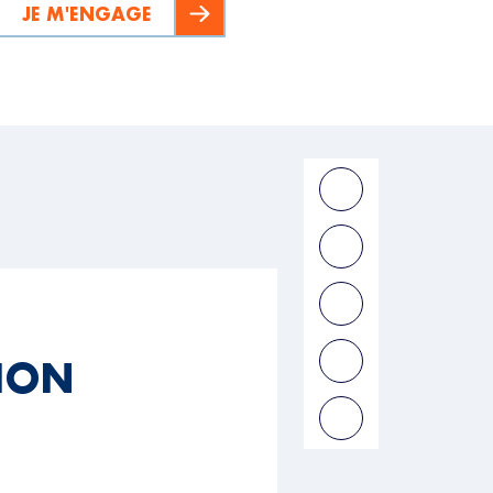
JE M'ENGAGE
TION