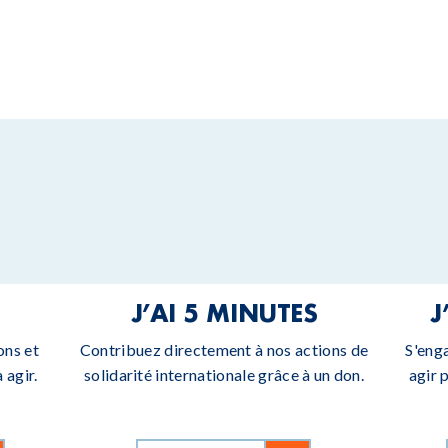
J’AI 5 MINUTES
J
ons et
Contribuez directement à nos actions de
S'eng
 agir.
solidarité internationale grâce à un don.
agir 