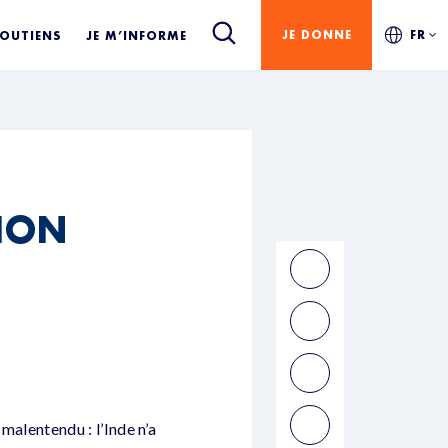
JE DONNE
FR
SOUTIENS
JE M’INFORME
TION
 malentendu : l’Inde n’a