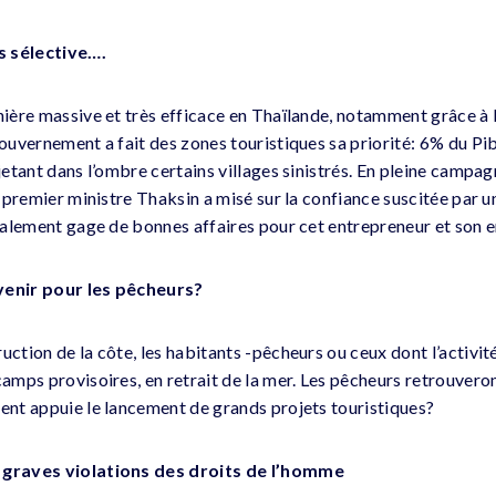
s sélective….
anière massive et très efficace en Thaïlande, notamment grâce à 
gouvernement a fait des zones touristiques sa priorité: 6% du Pi
ejetant dans l’ombre certains villages sinistrés. En pleine campa
 le premier ministre Thaksin a misé sur la confiance suscitée pa
 également gage de bonnes affaires pour cet entrepreneur et son
avenir pour les pêcheurs?
uction de la côte, les habitants -pêcheurs ou ceux dont l’activité
camps provisoires, en retrait de la mer. Les pêcheurs retrouveront
ment appuie le lancement de grands projets touristiques?
: graves violations des droits de l’homme