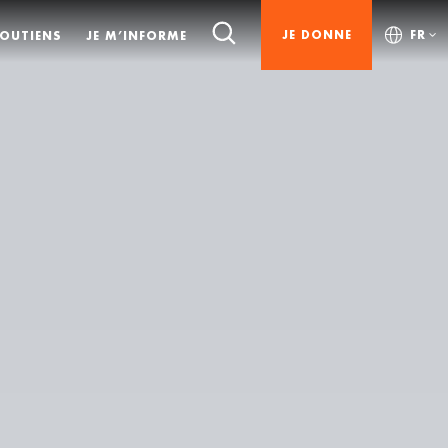
JE DONNE
FR
SOUTIENS
JE M’INFORME