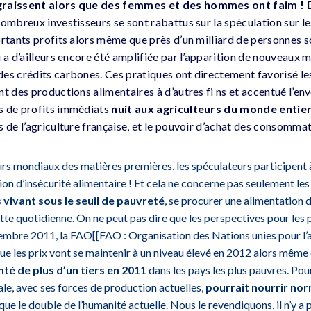
graissent alors que des femmes et des hommes ont faim !
D
nombreux investisseurs se sont rabattus sur la spéculation sur l
ortants profits alors même que près d’un milliard de personnes s
i a d’ailleurs encore été amplifiée par l’apparition de nouveaux
es crédits carbones. Ces pratiques ont directement favorisé le
t des productions alimentaires à d’autres fi ns et accentué l’env
s de profits immédiats
nuit aux agriculteurs du monde entie
 de l’agriculture française, et le pouvoir d’achat des consommat
ours mondiaux des matières premières, les spéculateurs participent 
ion d’insécurité alimentaire ! Et cela ne concerne pas seulement les
s vivant sous le seuil de pauvreté
, se procurer une alimentation d
utte quotidienne. On ne peut pas dire que les perspectives pour les
vembre 2011, la FAO[[FAO : Organisation des Nations unies pour l’
 que les prix vont se maintenir à un niveau élevé en 2012 alors même 
é de plus d’un tiers en 2011
dans les pays les plus pauvres. Pour
ale, avec ses forces de production actuelles,
pourrait nourrir nor
sque le double de l’humanité actuelle. Nous le revendiquons, il n’y a p