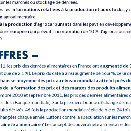
 sur les marchés ou stockage de denrées.
s les informations relatives à la production et aux stocks
, y
eur agroalimentaire.
n à la production d’agrocarburants
dans les pays en développemen
drier européen qui prévoit l’incorporation de 10 % d’agrocarburant
0.
FFRES –
11, les prix des denrées alimentaires en France ont
augmenté de 3
ait que de 2,1 %). Le prix du café a ainsi augmenté de 16,8 %, celui d
a hausse moyenne des prix au niveau mondial a atteint près 
s de la formation des prix et des marges des produits alimen
tembre 2010 et septembre 2011, les prix des denrées alimentaires
s de la Banque mondiale). Sur la première bourse d’échange de mat
uits dérivés, 46 fois la production mondiale réelle de blé et 24 foi
échangées chaque année.
Luttons contre la spéculation sur les march
raineté alimentaire ?
Le concept de souveraineté alimentaire dési