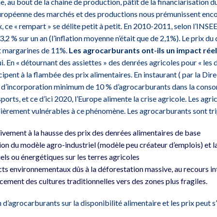
 au bout de la chaine de production, pâtît de la financiarisation du
uropéenne des marchés et des productions nous prémunissent encor
x, ce « rempart » se délite petit à petit. En 2010-2011, selon l’INSEE
2 % sur un an (l’inflation moyenne n’était que de 2,1%). Le prix du
 et margarines de 11%.
Les agrocarburants ont-ils un impact réel 
i. En « détournant des assiettes » des denrées agricoles pour « les d
ipent à la flambée des prix alimentaires. En instaurant ( par la Di
if d’incorporation minimum de 10 % d’agrocarburants dans la cons
orts, et ce d’ici 2020, l’Europe alimente la crise agricole. Les agri
lièrement vulnérables à ce phénomène. Les agrocarburants sont tri
tivement à la hausse des prix des denrées alimentaires de base
sion du modèle agro-industriel (modèle peu créateur d’emplois) et l
ls ou énergétiques sur les terres agricoles
ts environnementaux dûs à la déforestation massive, au recours int
cement des cultures traditionnelles vers des zones plus fragiles.
 d’agrocarburants sur la disponibilité alimentaire et les prix peut s’