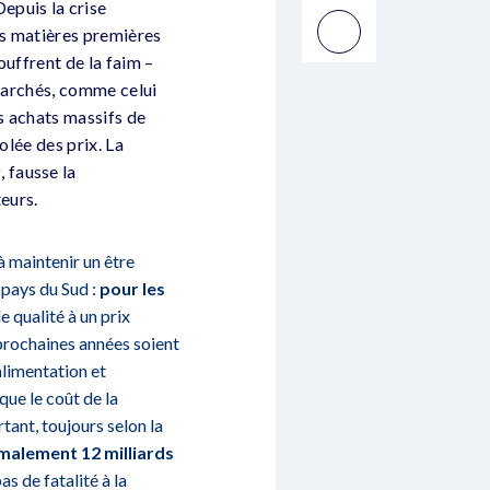
epuis la crise
es matières premières
ouffrent de la faim –
 marchés, comme celui
s achats massifs de
olée des prix. La
r
, fausse la
eurs.
à maintenir un être
 pays du Sud :
pour les
e qualité à un prix
 prochaines années soient
alimentation et
que le coût de la
tant, toujours selon la
malement 12 milliards
as de fatalité à la