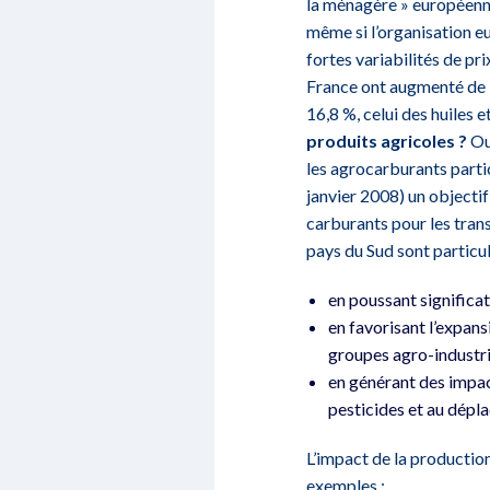
la ménagère » européenne,
même si l’organisation e
fortes variabilités de pri
France ont augmenté de 3,
16,8 %, celui des huiles
produits agricoles ?
Ou
les agrocarburants partic
janvier 2008) un object
carburants pour les transp
pays du Sud sont particu
en poussant significa
en favorisant l’expan
groupes agro-industrie
en générant des impac
pesticides et au dépla
L’impact de la production
exemples :