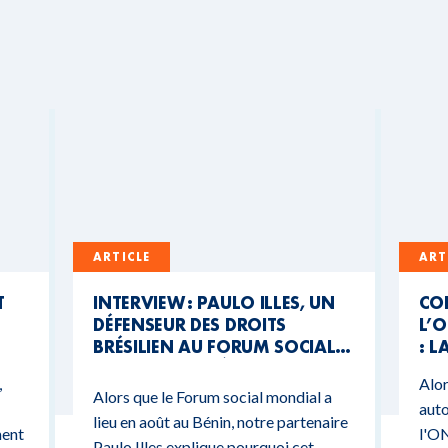
ARTICLE
ART
T
INTERVIEW : PAULO ILLES, UN
CO
DÉFENSEUR DES DROITS
L’O
BRÉSILIEN AU FORUM SOCIAL
: L
MONDIAL DU BÉNIN
CO
,
Alor
BU
Alors que le Forum social mondial a
auto
lieu en août au Bénin, notre partenaire
ment
l'ON
Paulo Illes explique pourquoi cet