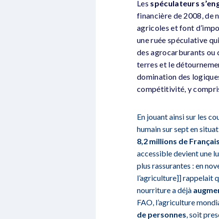
Les
spéculateurs s’en
financière de 2008, de 
agricoles et font d’imp
une ruée spéculative qu
des agrocarburants ou d
terres et le détournemen
domination des logique
compétitivité, y compris
En jouant ainsi sur les c
humain sur sept en situat
8,2 millions de Françai
accessible devient une l
plus rassurantes : en no
l’agriculture]] rappelait
nourriture a déjà
augment
FAO, l’agriculture mondi
de personnes
, soit pre