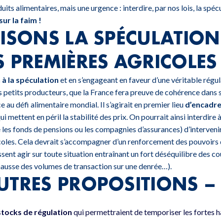
its alimentaires, mais une urgence : interdire, par nos lois, la spéc
ur la faim !
DISONS LA SPÉCULATION
S PREMIÈRES AGRICOLES
n à la spéculation
et en s’engageant en faveur d’une véritable régu
s petits producteurs, que la France fera preuve de cohérence dans 
e au défi alimentaire mondial. Il s’agirait en premier lieu
d’encadrer
ui mettent en péril la stabilité des prix. On pourrait ainsi interdire 
les fonds de pensions ou les compagnies d’assurances) d’intervenir
oles. Cela devrait s’accompagner d’un renforcement des pouvoirs 
ssent agir sur toute situation entraînant un fort déséquilibre des 
ausse des volumes de transaction sur une denrée…).
UTRES PROPOSITIONS –
stocks de régulation
qui permettraient de temporiser les fortes h