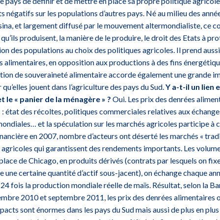
 pays de définir et de mettre en place sa propre politique agricole
s négatifs sur les populations d’autres pays. Né au milieu des anné
ina, et largement diffusé par le mouvement altermondialiste, ce co
qu’ils produisent, la manière de le produire, le droit des Etats à p
tion des populations au choix des politiques agricoles. Il prend auss
es alimentaires, en opposition aux productions à des fins énergétiq
notion de souveraineté alimentaire accorde également une grande im
qu’elles jouent dans l’agriculture des pays du Sud.
Y a-t-il un lien
t le « panier de la ménagère » ?
Oui. Les prix des denrées alimen
 : état des récoltes, politiques commerciales relatives aux échange
ondiales… et la spéculation sur les marchés agricoles participe à 
financière en 2007, nombre d’acteurs ont déserté les marchés « tradi
 agricoles qui garantissent des rendements importants. Les volume
place de Chicago, en produits dérivés (contrats par lesquels on fixe 
e une certaine quantité d’actif sous-jacent), on échange chaque ann
 24 fois la production mondiale réelle de maïs. Résultat, selon la 
tembre 2010 et septembre 2011, les prix des denrées alimentaires
acts sont énormes dans les pays du Sud mais aussi de plus en plus 