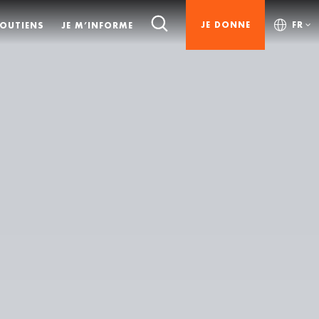
JE DONNE
FR
SOUTIENS
JE M’INFORME