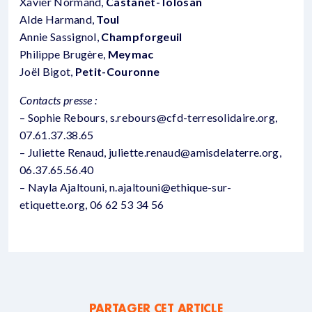
Xavier Normand,
Castanet-Tolosan
Alde Harmand,
Toul
Annie Sassignol,
Champforgeuil
Philippe Brugère,
Meymac
Joël Bigot,
Petit-Couronne
Contacts presse :
– Sophie Rebours, s.rebours@cfd-terresolidaire.org,
07.61.37.38.65
– Juliette Renaud, juliette.renaud@amisdelaterre.org,
06.37.65.56.40
– Nayla Ajaltouni, n.ajaltouni@ethique-sur-
etiquette.org, 06 62 53 34 56
PARTAGER CET ARTICLE