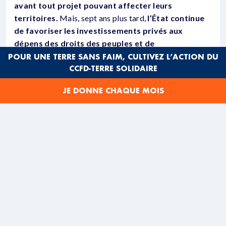
avant tout projet pouvant affecter leurs
territoires.
Mais, sept ans plus tard,
l’État continue
de favoriser les investissements privés aux
dépens des droits des peuples et de
l’environnement.
Le principal problème est donc le
POUR UNE TERRE SANS FAIM, CULTIVEZ L’ACTION DU
CCFD-TERRE SOLIDAIRE
modèle de croissance économique en vigueur au Pérou
depuis près de quatre décennies, largement orienté
JE DONNE CHAQUE MOIS
vers l’extraction des ressources naturelles.
Le massacre de Bagua
La confiance n’a jamais vraiment régné entre les Indiens
d’Amazonie et l’État péruvien. Mais elle a
définitivement disparu avec « le massacre de Bagua ».
Entre avril et juin 2009, 2500 Indiens Wampis et
Awajun bloquent un axe routier au nord-est de
l’Amazonie péruvienne. L’objectif ? S’opposer à un
projet d’extraction pétrolier au cœur de la forêt, validé