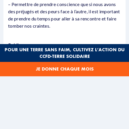
– Permettre de prendre conscience que si nous avons
des préjugés et des peurs face à l’autre, il est important
de prendre du temps pour aller à sa rencontre et faire
tomber nos craintes.
Publics :
POUR UNE TERRE SANS FAIM, CULTIVEZ L’ACTION DU
CCFD-TERRE SOLIDAIRE
Tous publics et tous âges
JE DONNE CHAQUE MOIS
Ressources nécessaires :
– disposer des photos (imprimées en grand format) sur
les murs ou sur une grande table, et permettre la
circulation des personnes dans la salle
DURÉE
1h – 1h30