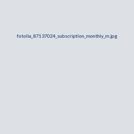
fotolia_87137024_subscription_monthly_m.jpg