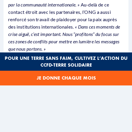
par la commu­nauté internationale. »
Au-delà de ce
contact étroit avec les partenaires, l’ONG a aussi
renforcé son travail de plaidoyer pour la paix auprès
des institutions internationales.
« Dans ces moments de
crise aiguë, c’est important. Nous “profitons” du focus sur
ces zones de conflits pour mettre en lumière les messages
que nous portons. »
POUR UNE TERRE SANS FAIM, CULTIVEZ L’ACTION DU
Le CCFD-Terre Solidaire compte des partenaires dans
CCFD-TERRE SOLIDAIRE
de nombreux pays en situation de conflit armé et de
post-conflit. En
Colombie
, par exemple, qui a vécu plus
JE DONNE CHAQUE MOIS
d’un demi-siècle de guerre civile et dans
la région des
Grands Lacs
, marquée par des événements
dramatiques comme le génocide des Tutsi au
Rwanda
en 1994, les stratégies partenariales et de plaidoyer
pour la paix sont au centre de son action.
PARTENARIAT PAR-DELÀ LES