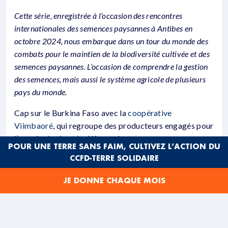
Cette série, enregistrée à l’occasion des rencontres
internationales des semences paysannes à Antibes en
octobre 2024, nous embarque dans un tour du monde des
combats pour le maintien de la biodiversité cultivée et des
semences paysannes. L’occasion de comprendre la gestion
des semences, mais aussi le système agricole de plusieurs
pays du monde.
Cap sur le Burkina Faso avec la
coopérative
Viimbaoré
, qui regroupe des producteurs engagés pour
l’agroécologie et la défense des semences paysannes.
POUR UNE TERRE SANS FAIM, CULTIVEZ L’ACTION DU
Fabien Bocquet interviewe Hélène Nana.
CCFD-TERRE SOLIDAIRE
Viim Baoré est une coopérative qui cherche à réduire
JE DONNE CHAQUE MOIS
l’insécurité alimentaire saisonnière en période de
soudure par le financement de greniers de sécurité
alimentaire (GSA) Ainsi, elle vise à faciliter
l’approvisionnement d’au moins 734.000 personnes