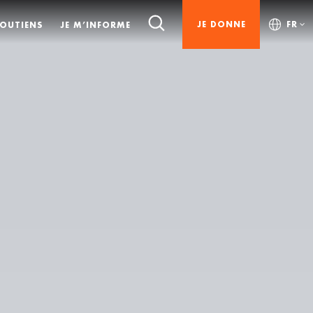
JE DONNE
FR
SOUTIENS
JE M’INFORME