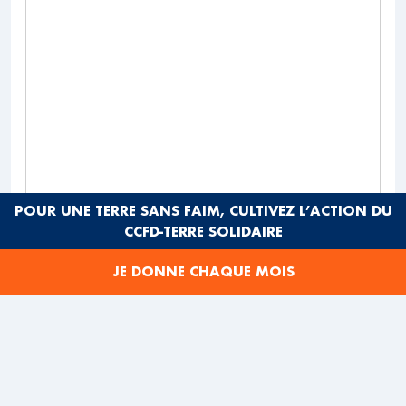
POUR UNE TERRE SANS FAIM, CULTIVEZ L’ACTION DU
CCFD-TERRE SOLIDAIRE
POUR ALLER PLUS LOIN :
JE DONNE CHAQUE MOIS
Les femmes qui nous inspirent
POUR RETROUVER NOS
AUTRES QUIZ :