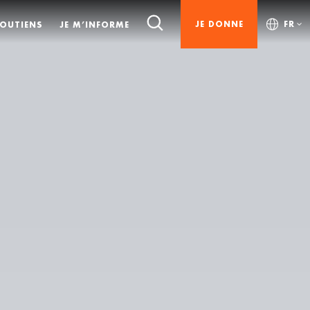
JE DONNE
FR
SOUTIENS
JE M’INFORME