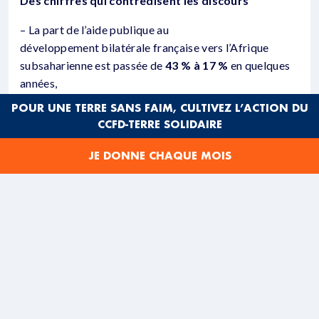
Des chiffres qui contredisent les discours
– La part de l’aide publique au
développement bilatérale française vers l’Afrique
subsaharienne est passée de
43 % à 17 %
en quelques
années,
– La dette africaine atteint
1 860 milliards d’euros
,
POUR UNE TERRE SANS FAIM, CULTIVEZ L’ACTION DU
avec des pays qui remboursent aujourd’hui davantage
CCFD-TERRE SOLIDAIRE
qu’ils ne reçoivent en aide,
– Le continent perd chaque année
89 milliards de
JE DONNE CHAQUE MOIS
dollars
à cause de l’évasion fiscale.
Malgré ces constats et en dépit des nombreuses
promesses et engagement du président Emmanuel
Macron ces dix dernières années pour réformer en
profondeur la gouvernance économique mondiale, la
France n’a pas soutenu des mesures structurantes
comme des annulations massives de dettes ou des
réformes fiscales plus ambitieuses dans un