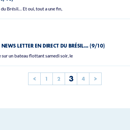
du Brésil… Et oui, tout a une fin,
E NEWS LETTER EN DIRECT DU BRÉSIL… (9/10)
 sur un bateau flottant samedi soir, le
3
<
1
2
4
>