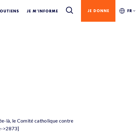
JE DONNE
FR
SOUTIENS
JE M’INFORME
née-là, le Comité catholique contre
te->2873]