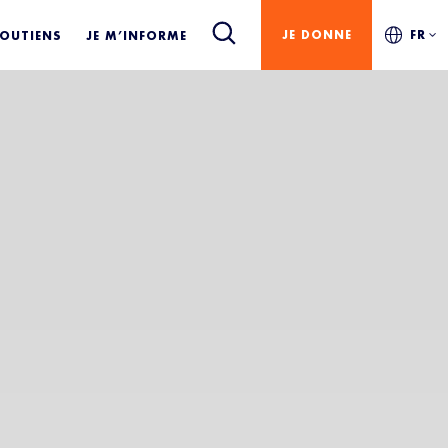
JE DONNE
FR
SOUTIENS
JE M’INFORME