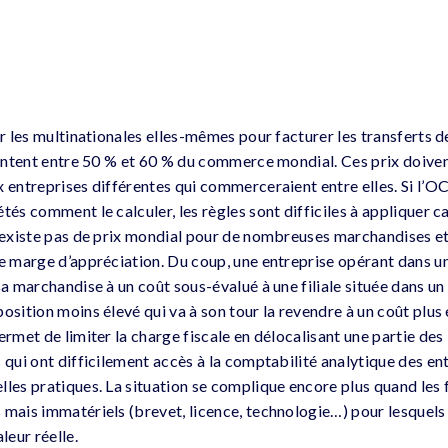
ar les multinationales elles-mêmes pour facturer les transferts 
ésentent entre 50 % et 60 % du commerce mondial. Ces prix doive
x entreprises différentes qui commerceraient entre elles. Si l’
tés comment le calculer, les règles sont difficiles à appliquer ca
n’existe pas de prix mondial pour de nombreuses marchandises et
de marge d’appréciation. Du coup, une entreprise opérant dans u
sa marchandise à un coût sous-évalué à une filiale située dans un
osition moins élevé qui va à son tour la revendre à un coût plus
ermet de limiter la charge fiscale en délocalisant une partie des
 qui ont difficilement accès à la comptabilité analytique des en
les pratiques. La situation se complique encore plus quand les f
 mais immatériels (brevet, licence, technologie…) pour lesquels 
leur réelle.