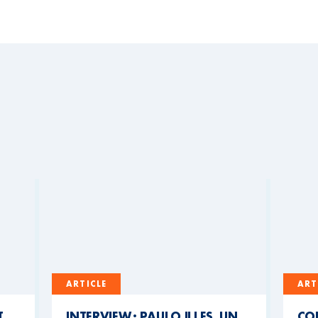
ARTICLE
ART
T
INTERVIEW : PAULO ILLES, UN
CO