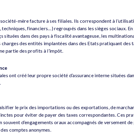
 société-mère facture à ses filiales. Ils correspondent à l’utilisa
, techniques, financiers…) regroupés dans les sièges sociaux. En 
s situées dans des pays à fiscalité avantageuse, les multinational
es charges des entités implantées dans des Etats pratiquant des 
ne partie des profits à l’impôt.
ance
es ont créé leur propre société d’assurance interne situées dans
.
alsifier le prix des importations ou des exportations, de marcha
tinctes pour éviter de payer des taxes correspondantes. Ces prat
bien souvent d’engagements oraux accompagnés de versement de 
r des comptes anonymes.