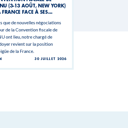
NU (3-13 AOÛT, NEW YORK)
A FRANCE FACE À SES
NTRADICTIONS
s que de nouvelles négociations
DGÉTAIRES
ur de la Convention fiscale de
U ont lieu, notre chargé de
doyer revient sur la position
güe de la France.
N
30 JUILLET 2026