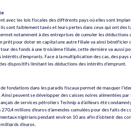
te
nt avec les lois fiscales des différents pays où elles sont implan
 ils sont faiblement taxés et leurs pertes dans ceux qui ont des 
permet notamment à des entreprises de cumuler les déductions d
n prêt pour doter en capital une autre filiale va ainsi bénéficier 
n tour des fonds à une troisième filiale, cette dernière va aussi 
s intérêts d’emprunts. Face à la multiplication des cas, des pay
e des dispositifs limitant les déductions des intérêts d’emprunt.
u de fondations dans les paradis fiscaux permet de masquer l’ide
 Ainsi peuvent se développer des caisses noires alimentées par l’
ançais de services pétroliers Technip a d’ailleurs été condamné 
à 270,4 millions d’euros d’amendes cumulées pour des faits de c
entaux nigérians pendant environ 10 ans afin d’obtenir des con
milliards d’euros.