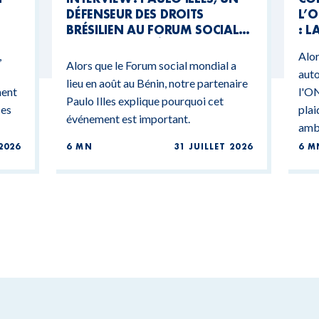
DÉFENSEUR DES DROITS
L’O
BRÉSILIEN AU FORUM SOCIAL
: L
MONDIAL DU BÉNIN
CO
,
Alor
BU
Alors que le Forum social mondial a
auto
lieu en août au Bénin, notre partenaire
ment
l'ON
Paulo Illes explique pourquoi cet
ces
plai
événement est important.
ambi
2026
6 MN
31 JUILLET 2026
6 M