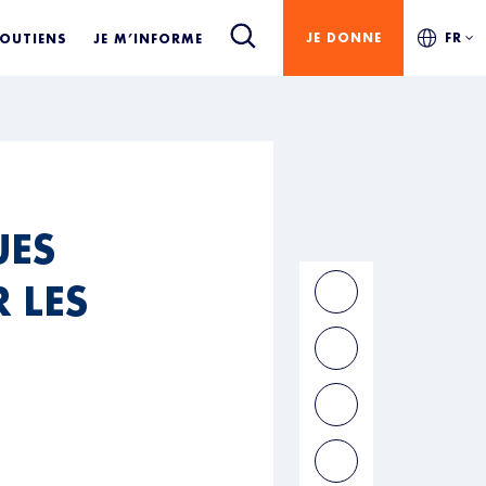
JE DONNE
FR
SOUTIENS
JE M’INFORME
UES
 LES