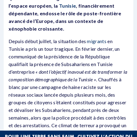
l’espace européen, la
Tunisie
, financièrement
dépendante, endosse le rôle de poste-frontière
avancé de l’Europe, dans un contexte de
xénophobie croissante.
Depuis début juillet, la situation des
migrants
en
Tunisie a pris un tour tragique. En février dernier, un
communiqué de la présidence de la République
qualifiait la présence de Subsahariens en Tunisie
d’entreprise
« dont l’objectif inavoué est de transformer la
composition démographique de la Tunisie »
. Chauffés à
blanc par une campagne de haine raciste sur les
réseaux sociaux lancée depuis plusieurs mois, des
groupes de citoyens s’étaient constitués pour agresser
et dévaliser les Subsahariens, pendant près de deux
semaines, alors que la police procédait à des contrôles
et des arrestations. Ce climat de terreur a provoqué un
afflux vers Sfax, ville côtière au sud de Tunis et point de
POUR UNE TERRE SANS FAIM, CULTIVEZ L’ACTION DU