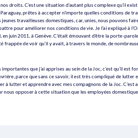
nos droits. C’est une situation d’autant plus complexe qu’il exi
raguay, prêtes à accepter n’importe quelles conditions de trava
s jeunes travailleuses domestiques, car, unies, nous pouvons fair
attre pour améliorer nos conditions de vie. Je l’ai expliqué à l’
l, en juin 2011, à Genève. C’était émouvant d’être la porte-parole
été frappée de voir qu’il y avait, à travers le monde, de nombre
s importantes que j’ai apprises au sein de la Joc, c’est qu’il est 
ouvrière, parce que sans ce savoir, il est très compliqué de lutter 
er à lutter et apprendre avec mes compagnons de la Joc. C’est a
ur nous opposer à cette situation que les employées domestique