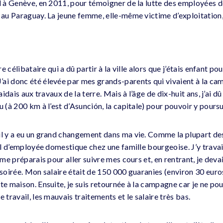
il à Genève, en 2011, pour témoigner de la lutte des employées 
s au Paraguay. La jeune femme, elle-même victime d’exploitation
ère célibataire qui a dû partir à la ville alors que j’étais enfant p
i donc été élevée par mes grands-parents qui vivaient à la campa
 aidais aux travaux de la terre. Mais à l’âge de dix-huit ans, j’ai d
u (à 200 km à l’est d’Asunción, la capitale) pour pouvoir y pours
il y a eu un grand changement dans ma vie. Comme la plupart des
ail d’employée domestique chez une famille bourgeoise. J’y travai
 me préparais pour aller suivre mes cours et, en rentrant, je devai
 soirée. Mon salaire était de 150 000 guaranies (environ 30 euros
te maison. Ensuite, je suis retournée à la campagne car je ne po
 travail, les mauvais traitements et le salaire très bas.