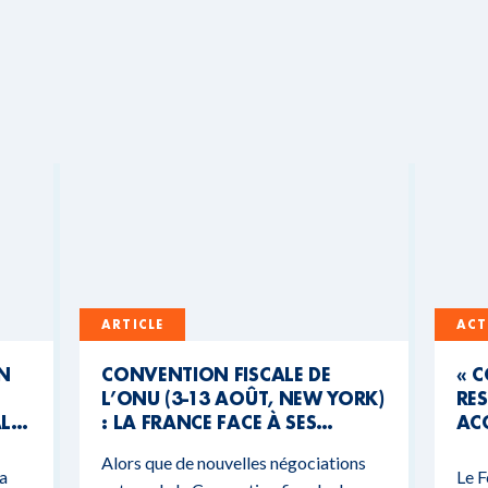
ARTICLE
ACT
UN
CONVENTION FISCALE DE
« 
L’ONU (3-13 AOÛT, NEW YORK)
RES
AL
: LA FRANCE FACE À SES
ACC
CONTRADICTIONS
MO
Alors que de nouvelles négociations
BUDGÉTAIRES
 a
Le F