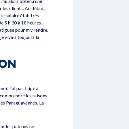
. J’ai alors obtenu une
 les clients. Au début,
le salaire était très
e 5 h 30 à 18 heures.
fatiguée pour m’y rendre.
e vivais toujours la
MON
e). J’ai participé à
e comprendre les raisons
eunes Paraguayennes. La
car les patrons ne