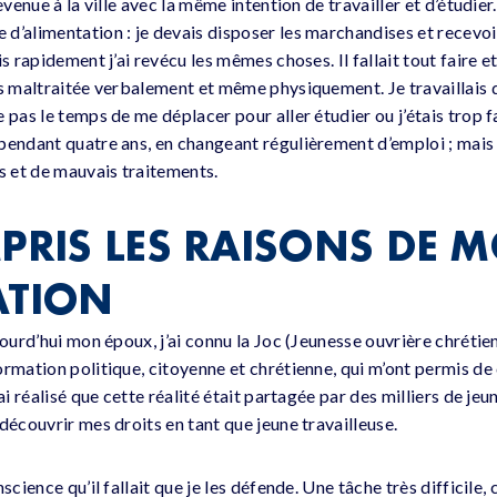
evenue à la ville avec la même intention de travailler et d’étudier
d’alimentation : je devais disposer les marchandises et recevoir
s rapidement j’ai revécu les mêmes choses. Il fallait tout faire et 
is maltraitée verbalement et même physiquement. Je travaillais d
 pas le temps de me déplacer pour aller étudier ou j’étais trop 
pendant quatre ans, en changeant régulièrement d’emploi ; mais j
 et de mauvais traitements.
MPRIS LES RAISONS DE 
ATION
jourd’hui mon époux, j’ai connu la Joc (Jeunesse ouvrière chrétienn
ormation politique, citoyenne et chrétienne, qui m’ont permis d
’ai réalisé que cette réalité était partagée par des milliers de j
découvrir mes droits en tant que jeune travailleuse.
science qu’il fallait que je les défende. Une tâche très difficile, 