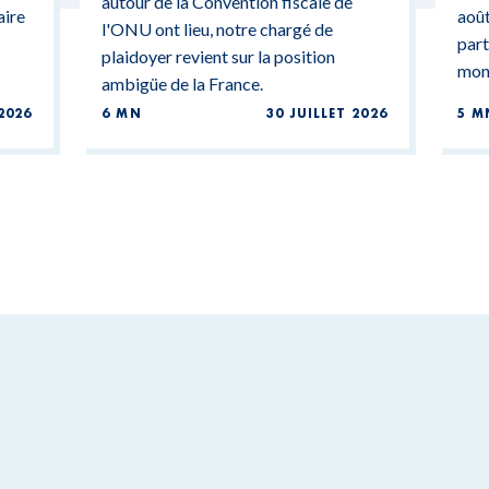
autour de la Convention fiscale de
aire
août
l'ONU ont lieu, notre chargé de
part
plaidoyer revient sur la position
mond
ambigüe de la France.
2026
6 MN
30 JUILLET 2026
5 M