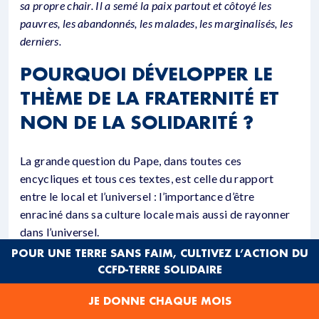
sa propre chair. Il a semé la paix partout et côtoyé les
pauvres, les abandonnés, les malades, les marginalisés, les
derniers.
POURQUOI DÉVELOPPER LE
THÈME DE LA FRATERNITÉ ET
NON DE LA SOLIDARITÉ ?
La grande question du Pape, dans toutes ces
encycliques et tous ces textes, est celle du rapport
entre le local et l’universel : l’importance d’être
enraciné dans sa culture locale mais aussi de rayonner
dans l’universel.
POUR UNE TERRE SANS FAIM, CULTIVEZ L’ACTION DU
Il le dit très bien dans cette phrase :
« Lorsqu’elle est
CCFD-TERRE SOLIDAIRE
authentique, cette amitié sociale au sein d’une
communauté est la condition de la possibilité d’une
JE DONNE CHAQUE MOIS
ouverture universelle vraie. »
[
99
]