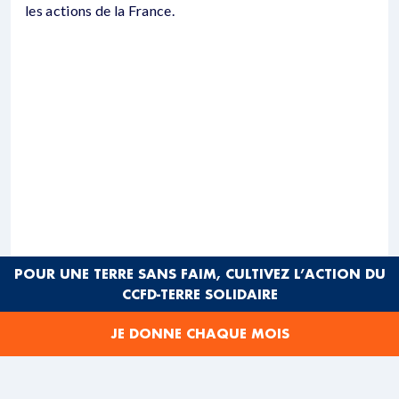
les actions de la France.
POUR UNE TERRE SANS FAIM, CULTIVEZ L’ACTION DU
CCFD-TERRE SOLIDAIRE
La France prône officiellement une agriculture
différente, plus durable, plus respectueuse de
JE DONNE CHAQUE MOIS
l’environnement et des producteurs. Elle vante les
bienfaits de l’
agroécologie
et a pris de nombreux
engagements pour soutenir cette solution.