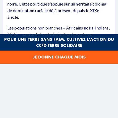
noire. Cette politique s’appuie sur un héritage colonial
de domination raciale déjà présent depuis le XIXe
siècle.
Les populations non blanches – Africains noirs, Indiens,
Métis – sont privées de droits fondamentaux :
POUR UNE TERRE SANS FAIM, CULTIVEZ L’ACTION DU
CCFD-TERRE SOLIDAIRE
Interdiction de voter et d’accéder à certains
emplois.
JE DONNE CHAQUE MOIS
Expulsions forcées vers des « bantoustans »
éloignés (des régions créées pendant l’apartheid
réservées aux populations noires).
Interdiction des mariages mixtes et ségrégation
dans les transports, écoles et hôpitaux.
Le régime a duré plus de quatre décennies avant la
fin
de l’apartheid
en 1994, avec l’élection de Nelson
Mandela.