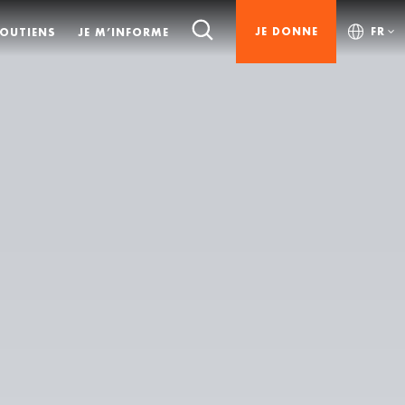
JE DONNE
FR
SOUTIENS
JE M’INFORME